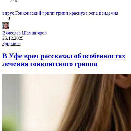
2.1к.
вирус
Гонконгский грипп
грипп
краснуха
оспа
пандемия
0
Вячеслав Шамшияров
25.12.2025
Здоровье
В Уфе врач рассказал об особенностях
лечения гонконгского гриппа