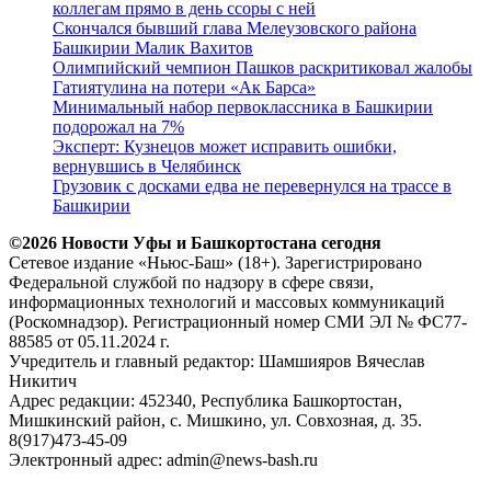
коллегам прямо в день ссоры с ней
Скончался бывший глава Мелеузовского района
Башкирии Малик Вахитов
Олимпийский чемпион Пашков раскритиковал жалобы
Гатиятулина на потери «Ак Барса»
Минимальный набор первоклассника в Башкирии
подорожал на 7%
Эксперт: Кузнецов может исправить ошибки,
вернувшись в Челябинск
Грузовик с досками едва не перевернулся на трассе в
Башкирии
©2026 Новости Уфы и Башкортостана сегодня
Сетевое издание «Ньюс-Баш» (18+). Зарегистрировано
Федеральной службой по надзору в сфере связи,
информационных технологий и массовых коммуникаций
(Роскомнадзор). Регистрационный номер СМИ ЭЛ № ФС77-
88585 от 05.11.2024 г.
Учредитель и главный редактор: Шамшияров Вячеслав
Никитич
Адрес редакции: 452340, Республика Башкортостан,
Мишкинский район, с. Мишкино, ул. Совхозная, д. 35.
8(917)473-45-09
Электронный адрес: admin@news-bash.ru