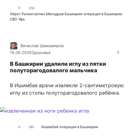
0
318
Айрат Рахматуллин
Минздрав Башкирии
операция в Башкирии
СВО
Уфа
Вячеслав Шамшияров
16.06.2026
Здоровье
0
В Башкирии удалили иглу из пятки
полуторагодовалого мальчика
В Ишимбае врачи извлекли 2-сантиметровую
иглу из стопы полуторагодовалого ребёнка.
Ишимбай
операция в Башкирии
0
180