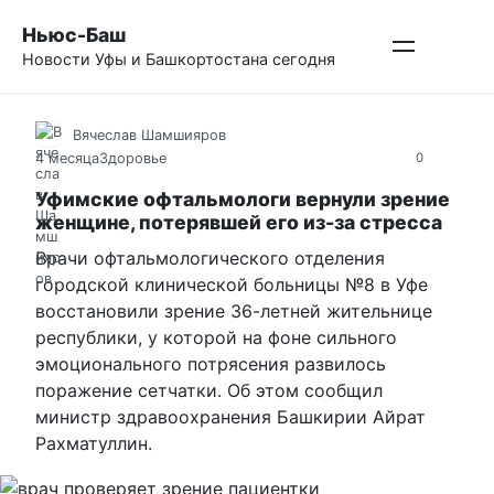
Перейти
Ньюс-Баш
к
Новости Уфы и Башкортостана сегодня
контенту
Вячеслав Шамшияров
4 месяца
Здоровье
0
Уфимские офтальмологи вернули зрение
женщине, потерявшей его из-за стресса
Врачи офтальмологического отделения
городской клинической больницы №8 в Уфе
восстановили зрение 36-летней жительнице
республики, у которой на фоне сильного
эмоционального потрясения развилось
поражение сетчатки. Об этом сообщил
министр здравоохранения Башкирии Айрат
Рахматуллин.