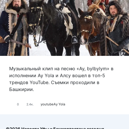
Музыкальный клип на песню «Ay, bylbylym» в
исполнении Ay Yola и Алсу вошел в топ-5
трендов YouTube. Съемки проходили в
Башкирии.
youtube
Аy Yola
0
2.4к.
©2026 Новости Уфы и Башкортостана сегодня