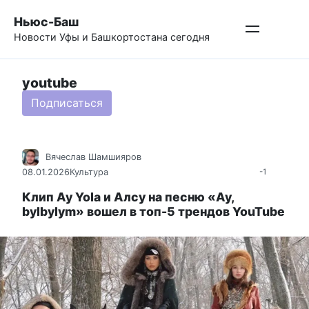
Перейти
Ньюс-Баш
к
Новости Уфы и Башкортостана сегодня
контенту
youtube
Подписаться
Вячеслав Шамшияров
08.01.2026
Культура
-1
Клип Ay Yola и Алсу на песню «Ay,
bylbylym» вошел в топ-5 трендов YouTube