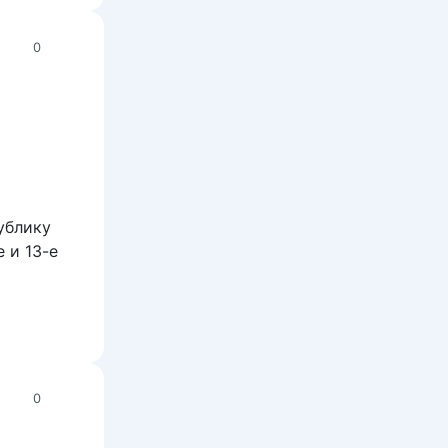
0
ублику
 и 13-е
0