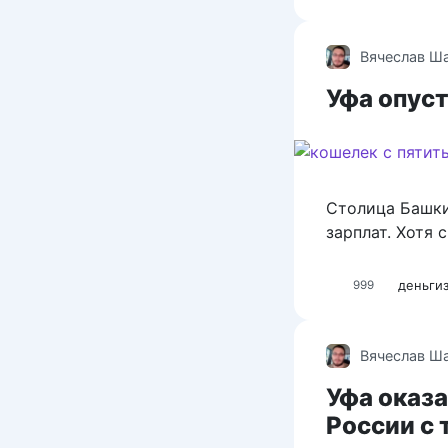
Вячеслав Ш
Уфа опуст
Столица Башки
зарплат. Хотя 
деньги
999
Вячеслав Ш
Уфа оказ
России с