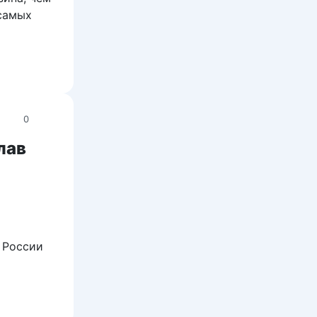
 самых
0
лав
 России