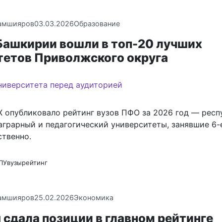
амшияров
03.03.2026
Образование
 Башкирии вошли в топ-20 лучших
тетов Приволжского округа
X опубликовало рейтинг вузов ПФО за 2026 год — респ
аграрный и педагогический университеты, занявшие 6-е
ственно.
ПУ
вузы
рейтинг
амшияров
25.02.2026
Экономика
сдала позиции в главном рейтинге