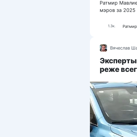
Ратмир Мавлие
мэров за 2025 
Ратмир
1.3к.
Вячеслав Ш
Эксперты
реже всег