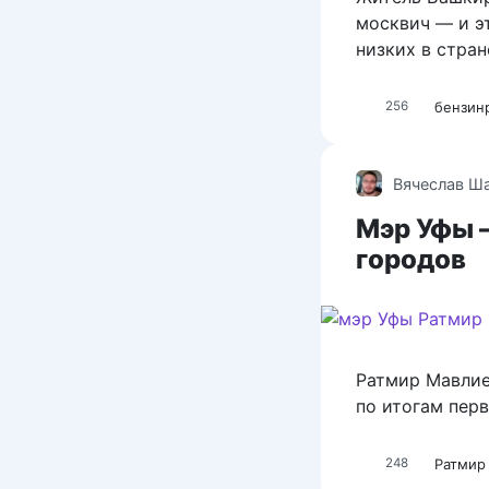
москвич — и эт
низких в стран
бензин
256
Вячеслав Ш
Мэр Уфы —
городов
Ратмир Мавлие
по итогам перв
Ратмир
248