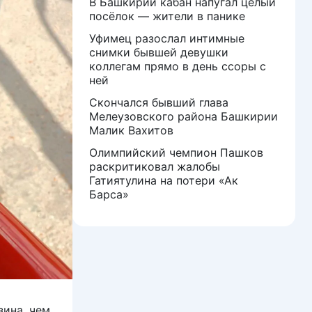
В Башкирии кабан напугал целый
посёлок — жители в панике
Уфимец разослал интимные
снимки бывшей девушки
коллегам прямо в день ссоры с
ней
Скончался бывший глава
Мелеузовского района Башкирии
Малик Вахитов
Олимпийский чемпион Пашков
раскритиковал жалобы
Гатиятулина на потери «Ак
Барса»
ина, чем