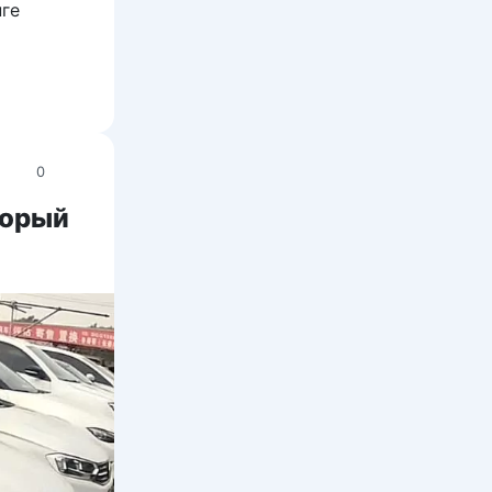
нге
0
торый