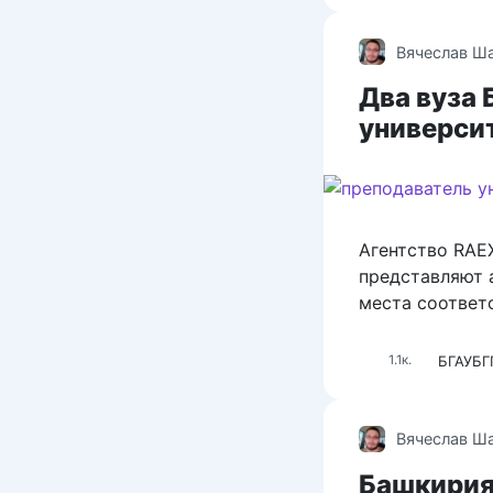
Вячеслав Ш
Два вуза
универси
Агентство RAE
представляют 
места соответ
БГАУ
БГ
1.1к.
Вячеслав Ш
Башкирия 