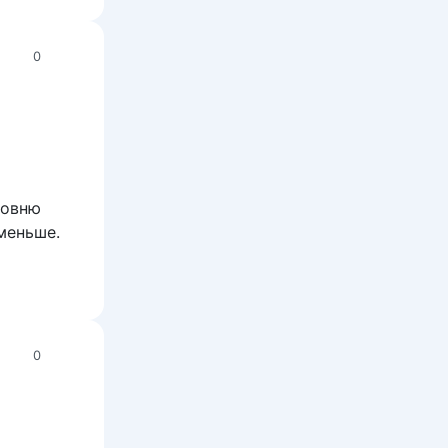
0
ровню
 меньше.
0