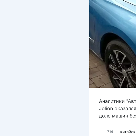
Аналитики "Ав
Jolion оказал
доле машин бе
китайск
714