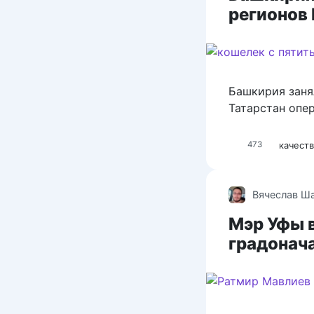
регионов
Башкирия заня
Татарстан опер
качест
473
Вячеслав Ш
Мэр Уфы 
градонача