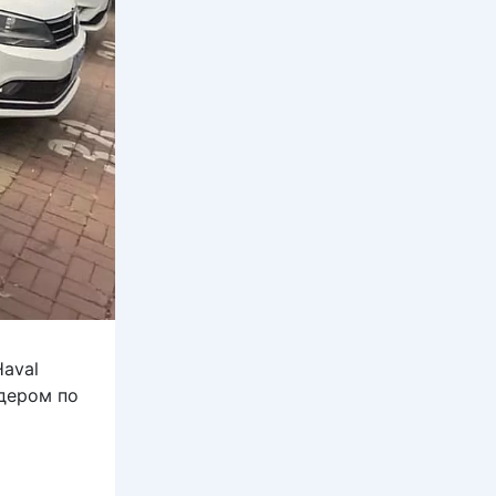
aval
идером по