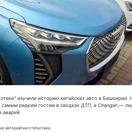
тотеки" изучили историю китайских авто в Башкирии. H
ся самым редким гостем в сводках ДТП, а Changan — л
з аварий.
ие авто
рейтинг
статистика