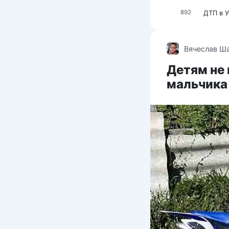
ДТП в 
892
Вячеслав Ш
Детям не 
мальчика