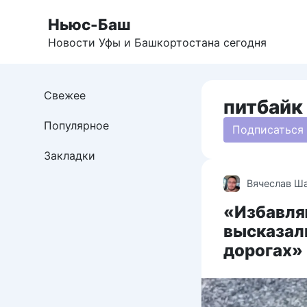
Перейти
Ньюс-Баш
к
контенту
Новости Уфы и Башкортостана сегодня
Свежее
питбайк
Популярное
Подписаться
Закладки
Вячеслав Ш
«Избавля
высказали
дорогах»