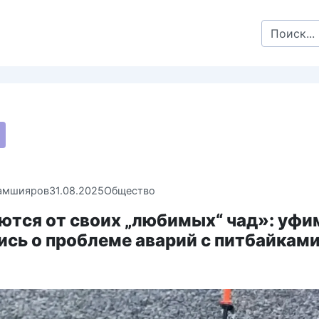
Search
for:
амшияров
31.08.2025
Общество
ются от своих „любимых“ чад»: уф
сь о проблеме аварий с питбайками