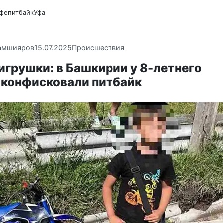
Уфе
питбайк
Уфа
амшияров
15.07.2025
Происшествия
игрушки: в Башкирии у 8-летнего
 конфисковали питбайк