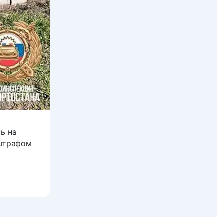
ь на
 штрафом