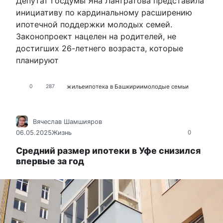
Депутат Госдумы Яна Лантратова представила
инициативу по кардинальному расширению
ипотечной поддержки молодых семей.
Законопроект нацелен на родителей, не
достигших 26-летнего возраста, которые
планируют
жилье
ипотека в Башкирии
молодые семьи
0
287
Вячеслав Шамшияров
06.05.2025
Жизнь
0
Средний размер ипотеки в Уфе снизился
впервые за год