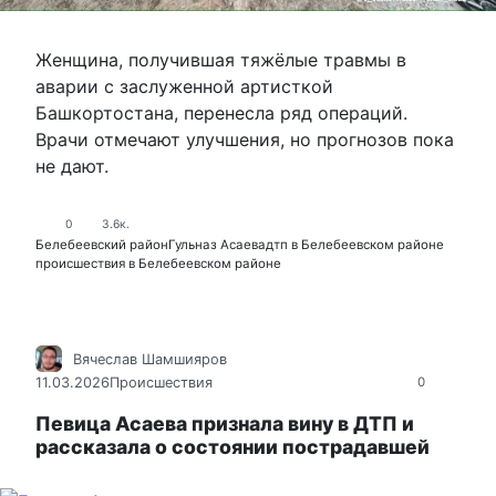
Женщина, получившая тяжёлые травмы в
аварии с заслуженной артисткой
Башкортостана, перенесла ряд операций.
Врачи отмечают улучшения, но прогнозов пока
не дают.
0
3.6к.
Белебеевский район
Гульназ Асаева
дтп в Белебеевском районе
происшествия в Белебеевском районе
Вячеслав Шамшияров
11.03.2026
Происшествия
0
Певица Асаева признала вину в ДТП и
рассказала о состоянии пострадавшей