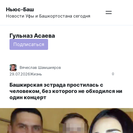
Перейти
Ньюс-Баш
к
Новости Уфы и Башкортостана сегодня
контенту
Гульназ Асаева
Подписаться
Вячеслав Шамшияров
29.07.2026
Жизнь
0
Башкирская эстрада простилась с
человеком, без которого не обходился ни
один концерт