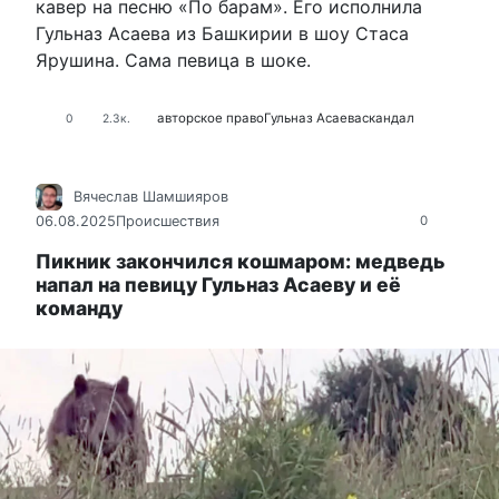
кавер на песню «По барам». Его исполнила
Гульназ Асаева из Башкирии в шоу Стаса
Ярушина. Сама певица в шоке.
авторское право
Гульназ Асаева
скандал
0
2.3к.
Вячеслав Шамшияров
06.08.2025
Происшествия
0
Пикник закончился кошмаром: медведь
напал на певицу Гульназ Асаеву и её
команду