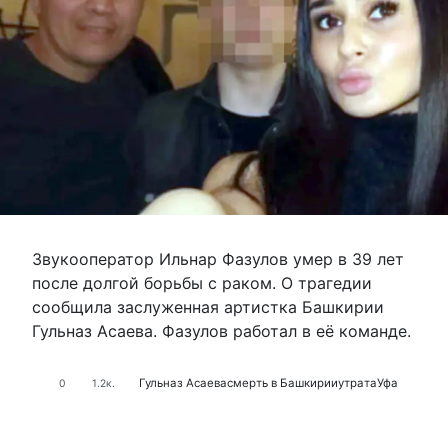
Звукооператор Ильнар Фазулов умер в 39 лет
после долгой борьбы с раком. О трагедии
сообщила заслуженная артистка Башкирии
Гульназ Асаева. Фазулов работал в её команде.
Гульназ Асаева
смерть в Башкирии
утрата
Уфа
0
1.2к.