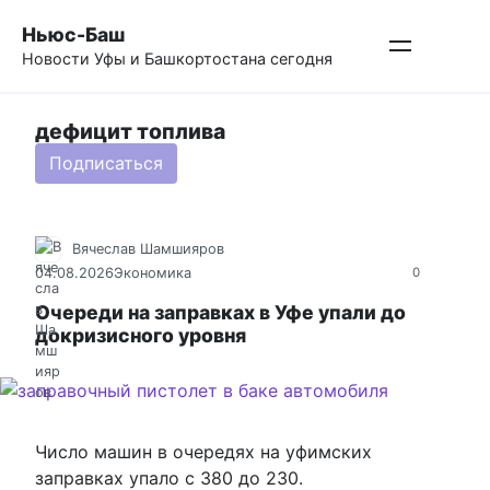
Перейти
Ньюс-Баш
к
Новости Уфы и Башкортостана сегодня
контенту
дефицит топлива
Подписаться
Вячеслав Шамшияров
04.08.2026
Экономика
0
Очереди на заправках в Уфе упали до
докризисного уровня
Число машин в очередях на уфимских
заправках упало с 380 до 230.