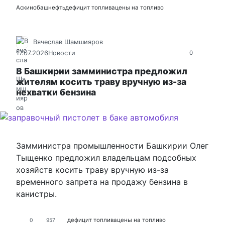
Аскино
башнефть
дефицит топлива
цены на топливо
Вячеслав Шамшияров
17.07.2026
Новости
0
В Башкирии замминистра предложил
жителям косить траву вручную из-за
нехватки бензина
Замминистра промышленности Башкирии Олег
Тыщенко предложил владельцам подсобных
хозяйств косить траву вручную из-за
временного запрета на продажу бензина в
канистры.
дефицит топлива
цены на топливо
0
957