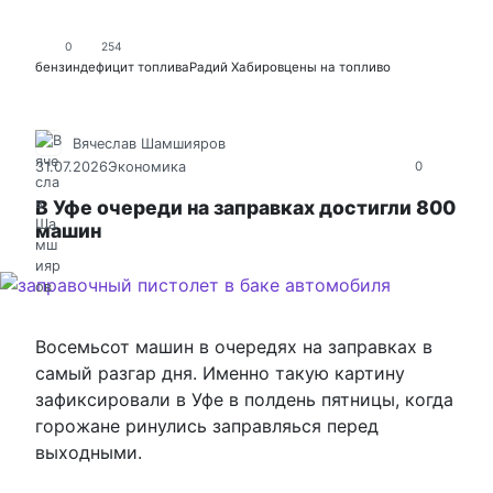
0
254
бензин
дефицит топлива
Радий Хабиров
цены на топливо
Вячеслав Шамшияров
31.07.2026
Экономика
0
В Уфе очереди на заправках достигли 800
машин
Восемьсот машин в очередях на заправках в
самый разгар дня. Именно такую картину
зафиксировали в Уфе в полдень пятницы, когда
горожане ринулись заправляься перед
выходными.