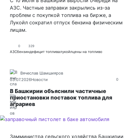
С 10 июля в Башкирии выросли очереди на
АЗС. Частные заправки закрылись из-за
проблем с покупкой топлива на бирже, а
Лукойл сократил отпуск бензина физическим
лицам.
0
329
АЗС
бензин
дефицит топлива
лукойл
цены на топливо
Вячеслав Шамшияров
03.07.2026
Новости
0
В Башкирии объяснили частичные
приостановки поставок топлива для
аграриев
Замминистра сельского хозяйства Башкирии