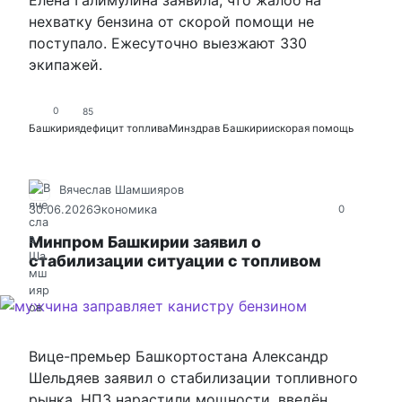
нехватку бензина от скорой помощи не
поступало. Ежесуточно выезжают 330
экипажей.
0
85
Башкирия
дефицит топлива
Минздрав Башкирии
скорая помощь
Вячеслав Шамшияров
30.06.2026
Экономика
0
Минпром Башкирии заявил о
стабилизации ситуации с топливом
Вице-премьер Башкортостана Александр
Шельдяев заявил о стабилизации топливного
рынка. НПЗ нарастили мощности, введён