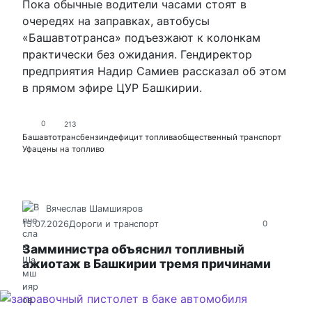
Пока обычные водители часами стоят в
очередях на заправках, автобусы
«Башавтотранса» подъезжают к колонкам
практически без ожидания. Гендиректор
предприятия Надир Самиев рассказал об этом
в прямом эфире ЦУР Башкирии.
0
213
Башавтотранс
бензин
дефицит топлива
общественный транспорт
Уфа
цены на топливо
Вячеслав Шамшияров
15.07.2026
Дороги и транспорт
0
Замминистра объяснил топливный
ажиотаж в Башкирии тремя причинами