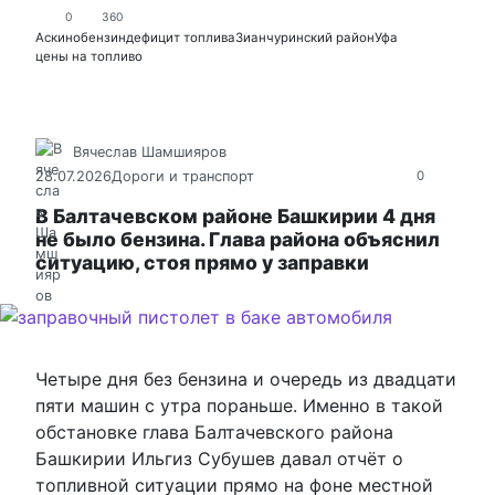
0
360
Аскино
бензин
дефицит топлива
Зианчуринский район
Уфа
цены на топливо
Вячеслав Шамшияров
28.07.2026
Дороги и транспорт
0
В Балтачевском районе Башкирии 4 дня
не было бензина. Глава района объяснил
ситуацию, стоя прямо у заправки
Четыре дня без бензина и очередь из двадцати
пяти машин с утра пораньше. Именно в такой
обстановке глава Балтачевского района
Башкирии Ильгиз Субушев давал отчёт о
топливной ситуации прямо на фоне местной