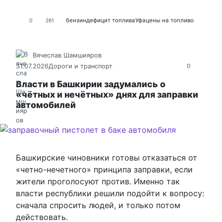
бензин
дефицит топлива
Уфа
цены на топливо
0
261
Вячеслав Шамшияров
31.07.2026
Дороги и транспорт
0
Власти в Башкирии задумались о
«чётных и нечётных» днях для заправки
автомобилей
Башкирские чиновники готовы отказаться от
«четно-нечетного» принципа заправки, если
жители проголосуют против. Именно так
власти республики решили подойти к вопросу:
сначала спросить людей, и только потом
действовать.