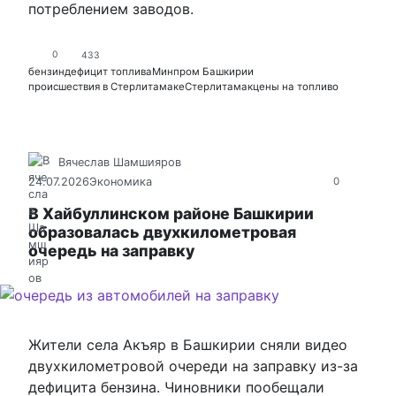
потреблением заводов.
0
433
бензин
дефицит топлива
Минпром Башкирии
происшествия в Стерлитамаке
Стерлитамак
цены на топливо
Вячеслав Шамшияров
24.07.2026
Экономика
0
В Хайбуллинском районе Башкирии
образовалась двухкилометровая
очередь на заправку
Жители села Акъяр в Башкирии сняли видео
двухкилометровой очереди на заправку из-за
дефицита бензина. Чиновники пообещали