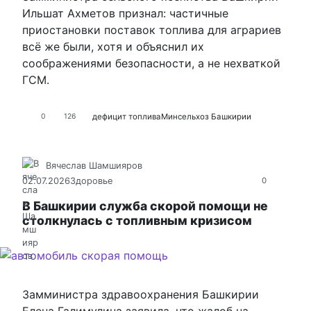
Ильшат Ахметов признал: частичные
приостановки поставок топлива для аграриев
всё же были, хотя и объяснил их
соображениями безопасности, а не нехваткой
ГСМ.
дефицит топлива
Минсельхоз Башкирии
0
126
Вячеслав Шамшияров
02.07.2026
Здоровье
0
В Башкирии служба скорой помощи не
столкнулась с топливным кризисом
Замминистра здравоохранения Башкирии
Елена Галимулина заявила, что жалоб на