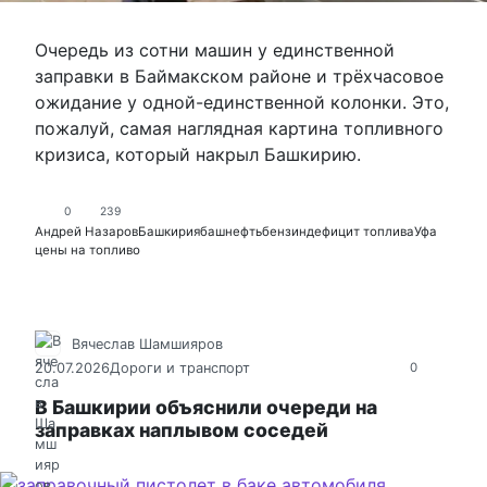
Очередь из сотни машин у единственной
заправки в Баймакском районе и трёхчасовое
ожидание у одной-единственной колонки. Это,
пожалуй, самая наглядная картина топливного
кризиса, который накрыл Башкирию.
0
239
Андрей Назаров
Башкирия
башнефть
бензин
дефицит топлива
Уфа
цены на топливо
Вячеслав Шамшияров
20.07.2026
Дороги и транспорт
0
В Башкирии объяснили очереди на
заправках наплывом соседей