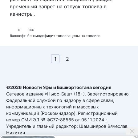
временный запрет на отпуск топлива в
канистры.
0
206
башнефть
бензин
дефицит топлива
цены на топливо
Пагинация
1
2
записей
©2026 Новости Уфы и Башкортостана сегодня
Сетевое издание «Ньюс-Баш» (18+). Зарегистрировано
Федеральной службой по надзору в сфере связи,
информационных технологий и массовых
коммуникаций (Роскомнадзор). Регистрационный
номер СМИ ЭЛ № ФС77-88585 от 05.11.2024 г.
Учредитель и главный редактор: Шамшияров Вячеслав
Никитич
i