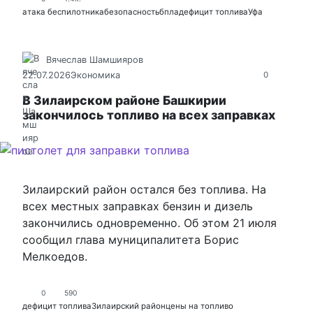
атака беспилотника
безопасность
бпла
дефицит топлива
Уфа
Вячеслав Шамшияров
22.07.2026
Экономика
0
В Зилаирском районе Башкирии
закончилось топливо на всех заправках
Зилаирский район остался без топлива. На
всех местных заправках бензин и дизель
закончились одновременно. Об этом 21 июля
сообщил глава муниципалитета Борис
Мелкоедов.
0
590
дефицит топлива
Зилаирский район
цены на топливо