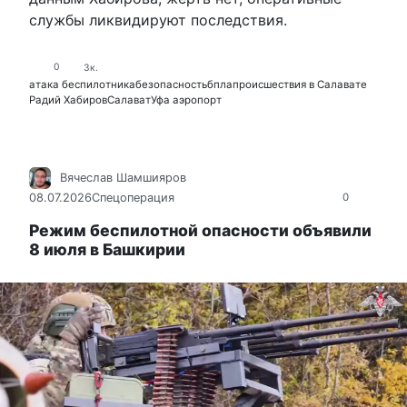
службы ликвидируют последствия.
0
3к.
атака беспилотника
безопасность
бпла
происшествия в Салавате
Радий Хабиров
Салават
Уфа аэропорт
Вячеслав Шамшияров
08.07.2026
Спецоперация
0
Режим беспилотной опасности объявили
8 июля в Башкирии