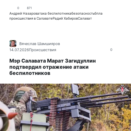
0
871
Андрей Назаров
атака беспилотника
безопасность
бпла
происшествия в Салавате
Радий Хабиров
Салават
Вячеслав Шамшияров
14.07.2026
Происшествия
0
Мэр Салавата Марат Загидуллин
подтвердил отражение атаки
беспилотников