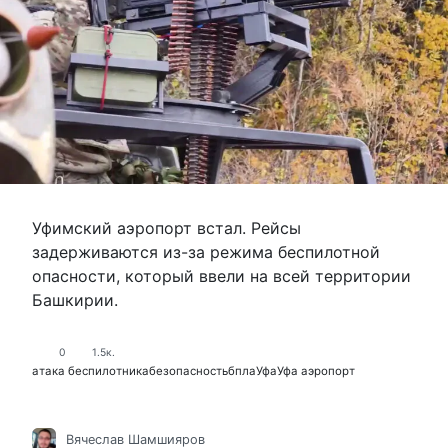
Уфимский аэропорт встал. Рейсы
задерживаются из-за режима беспилотной
опасности, который ввели на всей территории
Башкирии.
0
1.5к.
атака беспилотника
безопасность
бпла
Уфа
Уфа аэропорт
Вячеслав Шамшияров