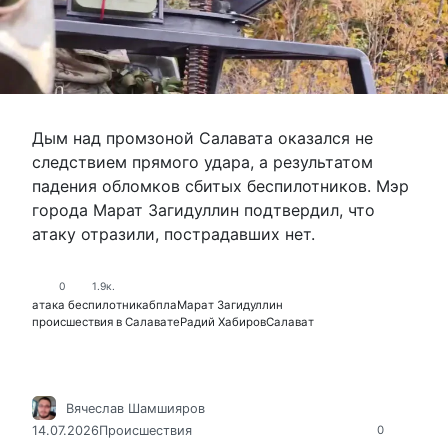
Дым над промзоной Салавата оказался не
следствием прямого удара, а результатом
падения обломков сбитых беспилотников. Мэр
города Марат Загидуллин подтвердил, что
атаку отразили, пострадавших нет.
0
1.9к.
атака беспилотника
бпла
Марат Загидуллин
происшествия в Салавате
Радий Хабиров
Салават
Вячеслав Шамшияров
14.07.2026
Происшествия
0