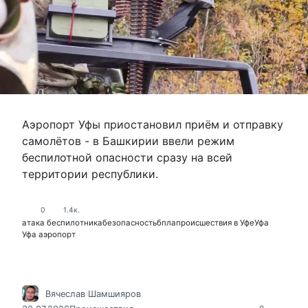
Аэропорт Уфы приостановил приём и отправку
самолётов - в Башкирии ввели режим
беспилотной опасности сразу на всей
территории республики.
0
1.4к.
атака беспилотника
безопасность
бпла
происшествия в Уфе
Уфа
Уфа аэропорт
Вячеслав Шамшияров