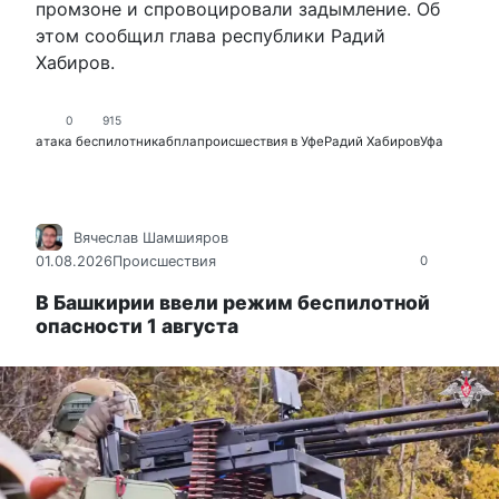
промзоне и спровоцировали задымление. Об
этом сообщил глава республики Радий
Хабиров.
0
915
атака беспилотника
бпла
происшествия в Уфе
Радий Хабиров
Уфа
Вячеслав Шамшияров
01.08.2026
Происшествия
0
В Башкирии ввели режим беспилотной
опасности 1 августа