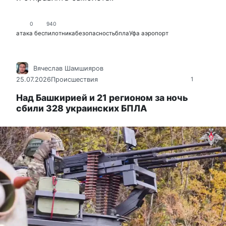
0
940
атака беспилотника
безопасность
бпла
Уфа аэропорт
Вячеслав Шамшияров
25.07.2026
Происшествия
1
Над Башкирией и 21 регионом за ночь
сбили 328 украинских БПЛА