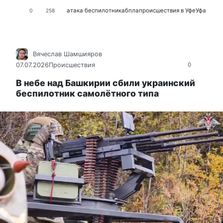
атака беспилотника
бпла
происшествия в Уфе
Уфа
0
258
Вячеслав Шамшияров
07.07.2026
Происшествия
0
В небе над Башкирии сбили украинский
беспилотник самолётного типа