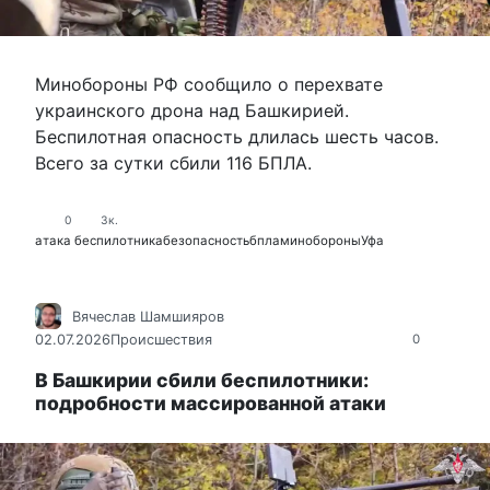
Минобороны РФ сообщило о перехвате
украинского дрона над Башкирией.
Беспилотная опасность длилась шесть часов.
Всего за сутки сбили 116 БПЛА.
0
3к.
атака беспилотника
безопасность
бпла
минобороны
Уфа
Вячеслав Шамшияров
02.07.2026
Происшествия
0
В Башкирии сбили беспилотники:
подробности массированной атаки