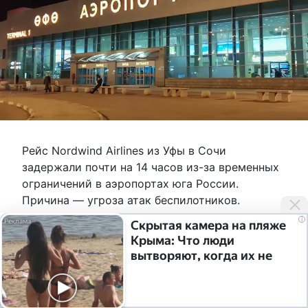
Рейс Nordwind Airlines из Уфы в Сочи
задержали почти на 14 часов из-за временных
ограничений в аэропортах юга России.
Причина — угроза атак беспилотников.
i
Скрытая камера на пляже
0
1.8к.
Крыма: Что люди
атака беспилотника
безопасность
Уфа
Уфа аэропорт
вытворяют, когда их не
видят...
Поделиться
Вверх
Главная
Мы в MAX
Вячеслав Шамшияров