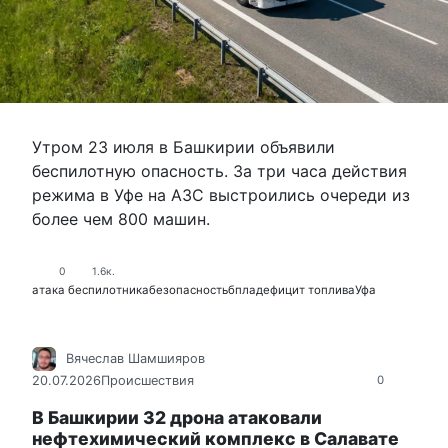
Утром 23 июля в Башкирии объявили
беспилотную опасность. За три часа действия
режима в Уфе на АЗС выстроились очереди из
более чем 800 машин.
0
1.6к.
атака беспилотника
безопасность
бпла
дефицит топлива
Уфа
Вячеслав Шамшияров
20.07.2026
Происшествия
0
В Башкирии 32 дрона атаковали
нефтехимический комплекс в Салавате