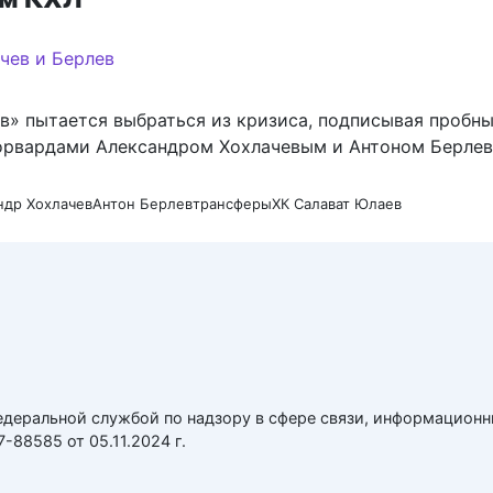
в» пытается выбраться из кризиса, подписывая пробн
орвардами Александром Хохлачевым и Антоном Берле
ндр Хохлачев
Антон Берлев
трансферы
ХК Салават Юлаев
едеральной службой по надзору в сфере связи, информацион
88585 от 05.11.2024 г.
икитич
нский район, с. Мишкино, ул. Совхозная, д. 35. 8(917)473-4