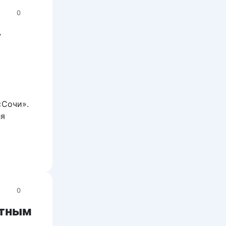
0
»
«Сочи».
ля
0
атным