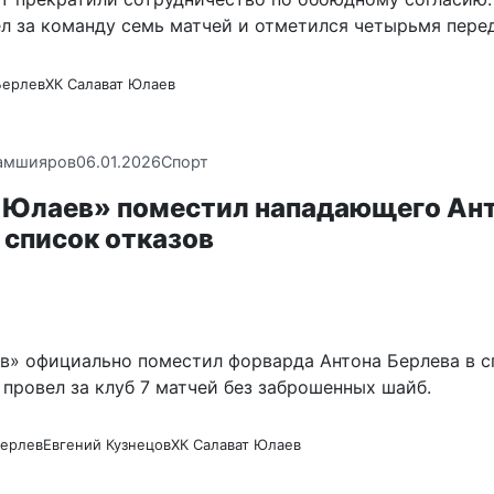
л за команду семь матчей и отметился четырьмя пере
Берлев
ХК Салават Юлаев
амшияров
06.01.2026
Спорт
 Юлаев» поместил нападающего Ан
 список отказов
в» официально поместил форварда Антона Берлева в с
 провел за клуб 7 матчей без заброшенных шайб.
Берлев
Евгений Кузнецов
ХК Салават Юлаев