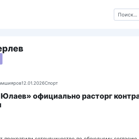
Search
for:
ерлев
амшияров
12.01.2026
Спорт
 Юлаев» официально расторг контра
м
ст прекратили сотрудничество по обоюдному согласию.