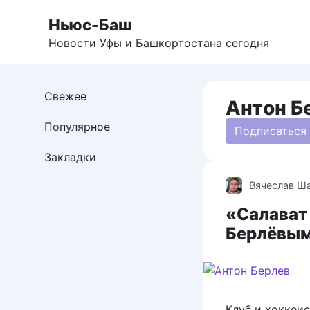
Перейти
Ньюс-Баш
к
контенту
Новости Уфы и Башкортостана сегодня
Свежее
Антон Б
Популярное
Подписаться
Закладки
Вячеслав Ш
«Салават
Берлёвы
Клуб и хоккеи