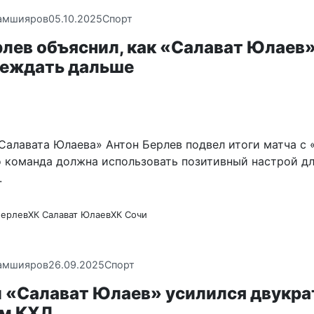
амшияров
05.10.2025
Спорт
рлев объяснил, как «Салават Юлаев
беждать дальше
алавата Юлаева» Антон Берлев подвел итоги матча с 
то команда должна использовать позитивный настрой д
.
Берлев
ХК Салават Юлаев
ХК Сочи
амшияров
26.09.2025
Спорт
 «Салават Юлаев» усилился двукр
м КХЛ