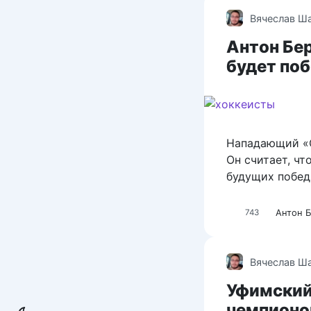
Вячеслав Ш
Антон Бе
будет по
Нападающий «С
Он считает, ч
будущих побед
Антон 
743
Вячеслав Ш
Уфимский
чемпионо