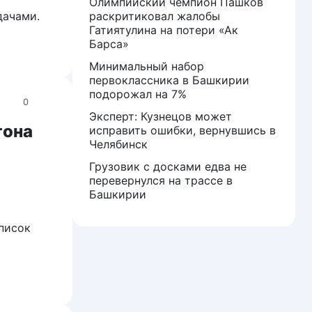
Олимпийский чемпион Пашков
раскритиковал жалобы
дачами.
Гатиятулина на потери «Ак
Барса»
Минимальный набор
первоклассника в Башкирии
подорожал на 7%
0
Эксперт: Кузнецов может
тона
исправить ошибки, вернувшись в
Челябинск
Грузовик с досками едва не
перевернулся на трассе в
Башкирии
писок