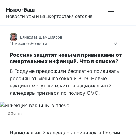
Перейти
Ньюс-Баш
к
Новости Уфы и Башкортостана сегодня
контенту
Вячеслав Шамшияров
11 месяцев
Новости
0
Россиян защитят новыми прививками от
смертельных инфекций. Что в списке?
В Госдуме предложили бесплатно прививать
россиян от менингококка и ВПЧ. Новые
вакцины могут включить в национальный
календарь прививок по полису ОМС.
©Gemini
Национальный календарь прививок в России