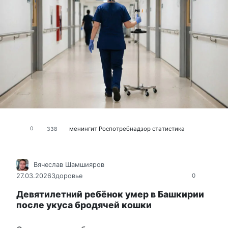
менингит
Роспотребнадзор
статистика
0
338
Вячеслав Шамшияров
27.03.2026
Здоровье
0
Девятилетний ребёнок умер в Башкирии
после укуса бродячей кошки