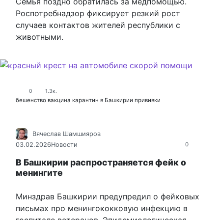
Семья поздно обратилась за медпомощью.
Роспотребнадзор фиксирует резкий рост
случаев контактов жителей республики с
животными.
0
1.3к.
бешенство
вакцина
карантин в Башкирии
прививки
Вячеслав Шамшияров
03.02.2026
Новости
0
В Башкирии распространяется фейк о
менингите
Минздрав Башкирии предупредил о фейковых
письмах про менингококковую инфекцию в