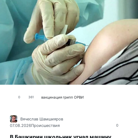
вакцинация
грипп
ОРВИ
0
361
Вячеслав Шамшияров
07.08.2026
Происшествия
0
В Башкирии школьник угнал машину