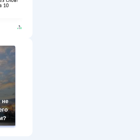
ез слов!
а 10
 не
его
м?