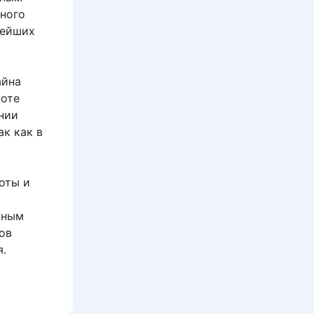
ного
нейших
айна
ноте
нии
к как в
оты и
пным
ов
я.