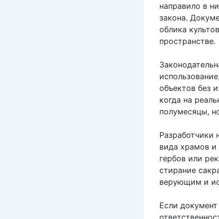
направило в н
закона. Докум
облика культо
пространстве.
Законодательн
использование
объектов без 
когда на реал
полумесяцы, н
Разработчики 
вида храмов и
гербов или ре
стирание сакр
верующим и ис
Если документ
ответственнос