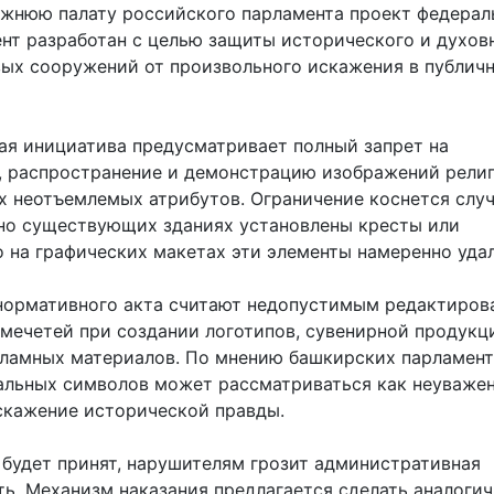
ижнюю палату российского парламента проект федерал
ент разработан с целью защиты исторического и духов
вых сооружений от произвольного искажения в публич
ая инициатива предусматривает полный запрет на
, распространение и демонстрацию изображений рели
их неотъемлемых атрибутов. Ограничение коснется случ
ьно существующих зданиях установлены кресты или
о на графических макетах эти элементы намеренно уда
нормативного акта считают недопустимым редактиров
 мечетей при создании логотипов, сувенирной продукц
кламных материалов. По мнению башкирских парламент
альных символов может рассматриваться как неуважен
кажение исторической правды.
 будет принят, нарушителям грозит административная
ть. Механизм наказания предлагается сделать аналоги