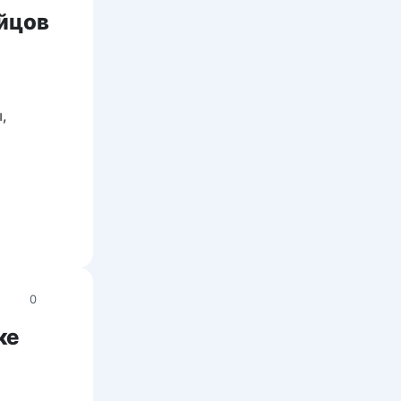
ойцов
,
0
ке