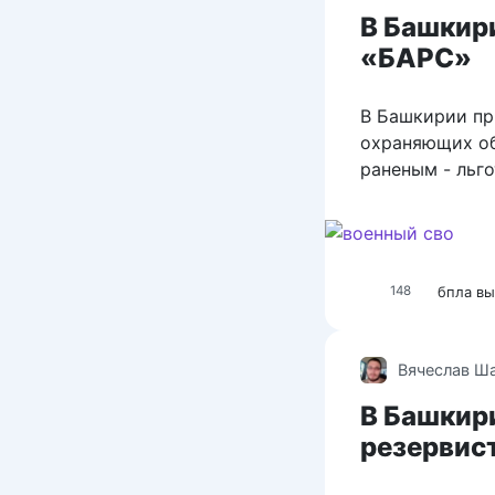
В Башкир
«БАРС»
В Башкирии пр
охраняющих об
раненым - льго
бпла
вы
148
Вячеслав Ш
В Башкир
резервис