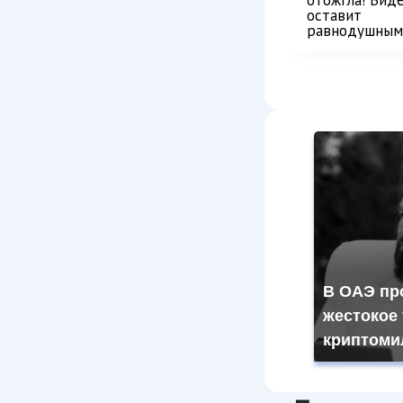
отожгла! Вид
оставит
равнодушным
В ОАЭ пр
жестокое
криптоми