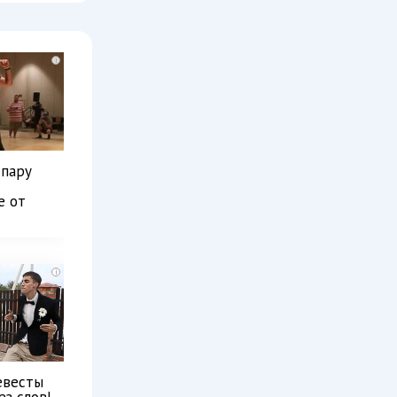
i
 пару
е от
i
евесты