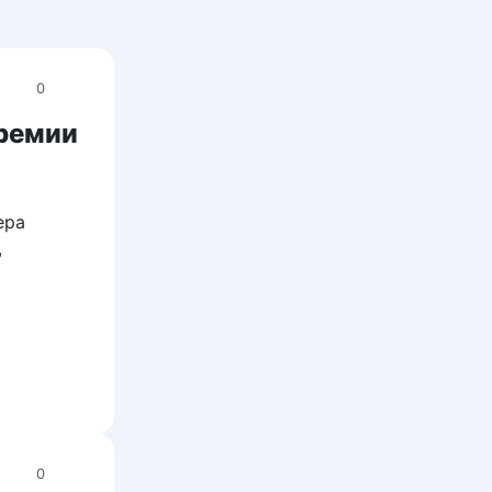
0
премии
ера
,
0