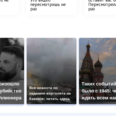
ео не
это видео
оставит вас б
пересмотришь не
Пересмотрел
раз
раз
оизошло
Таких событий
Все новости по
 убийство
было с 1945: ч
падению вертолета на
ллионера
ждать всем на
Кавказе: читать здесь