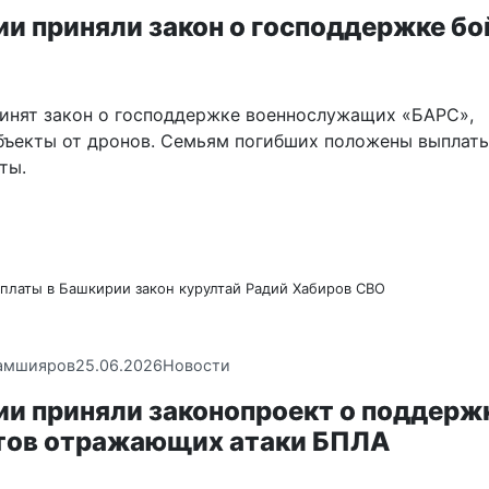
ии приняли закон о господдержке б
инят закон о господдержке военнослужащих «БАРС»,
ъекты от дронов. Семьям погибших положены выплаты
ты.
платы в Башкирии
закон
курултай
Радий Хабиров
СВО
амшияров
25.06.2026
Новости
ии приняли законопроект о поддерж
тов отражающих атаки БПЛА