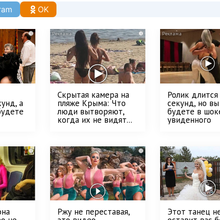
ram
OK
i
i
Скрытая камера на
Ролик длится
унд, а
пляже Крыма: Что
секунд, но вы
будете
люди вытворяют,
будете в шок
когда их не видят...
увиденного
i
i
она
Ржу не переставая,
Этот танец н