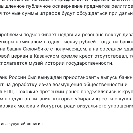
мышленное публичное осквернение предметов религиоз
тя точные суммы штрафов будут обсуждаться при даль
проблемы подчеркивает недавний резонанс вокруг диз
упюры номиналом в одну тысячу рублей. Тогда на банк
на башня Сююмбике с полумесяцем, а на соседнем зда
вой церкви в Казанском кремле крест отсутствовал, та
полагается музей истории государственности.
анк России был вынужден приостановить выпуск банкн
ет на доработку из-за возмущения общественности и
й РПЦ. Похожие претензии ранее предъявлялись к кру
м продуктов питания, которые убирали кресты с купол
аковках молока и йогуртов ради визуального упрощени
тива
курултай
религия