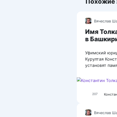
Похожие 
Вячеслав Ш
Имя Толка
в Башкир
Уфимский юрид
Курултая Конст
установят пам
Конста
207
Вячеслав Ш