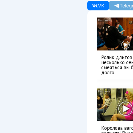
VK
Teleg
Ролик длится
несколько сек
смеяться вы 
долго
Королева ваг