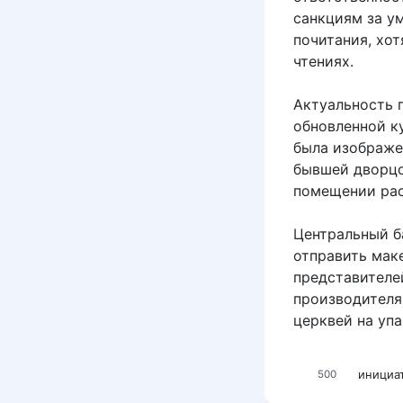
санкциям за у
почитания, хо
чтениях.
Актуальность 
обновленной к
была изображе
бывшей дворцо
помещении рас
Центральный б
отправить мак
представителе
производителя
церквей на уп
инициа
500