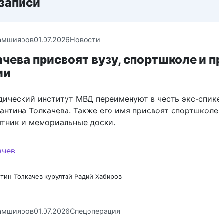
записи
амшияров
01.07.2026
Новости
чева присвоят вузу, спортшколе и 
ии
ический институт МВД переименуют в честь экс-спик
антина Толкачева. Также его имя присвоят спортшколе
ятник и мемориальные доски.
нтин Толкачев
курултай
Радий Хабиров
амшияров
01.07.2026
Спецоперация