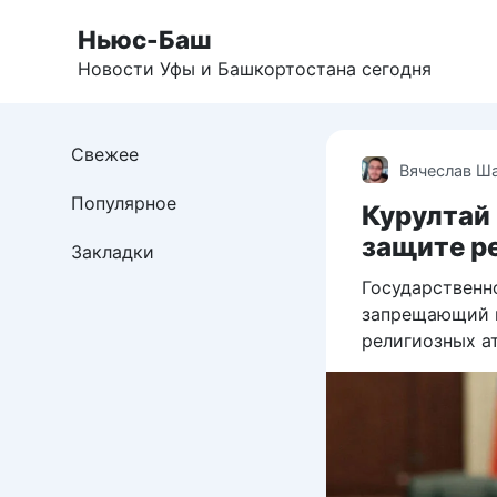
Перейти
Ньюс-Баш
к
контенту
Новости Уфы и Башкортостана сегодня
Свежее
Вячеслав Ш
Популярное
Курултай 
защите р
Закладки
Государственн
запрещающий п
религиозных а