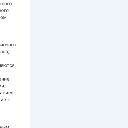
ьного
ного
ном
гиозных
аев,
ляются.
ание
ии,
ариев,
ие к
чным