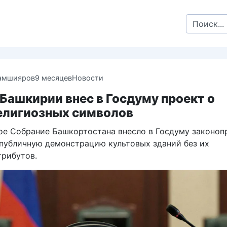
Search
for:
амшияров
9 месяцев
Новости
Башкирии внес в Госдуму проект о
елигиозных символов
ое Собрание Башкортостана внесло в Госдуму законоп
убличную демонстрацию культовых зданий без их
трибутов.