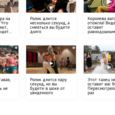
ра на
Ролик длится
Королева ваг
 Что
несколько секунд, а
отожгла! Вид
яют,
смеяться вы будете
оставит
дят...
долго
равнодушным
i
i
авая,
Ролик длится пару
Этот танец н
секунд, но вы
оставит вас б
ь не
будете в шоке от
Пересмотрел
увиденного
раз