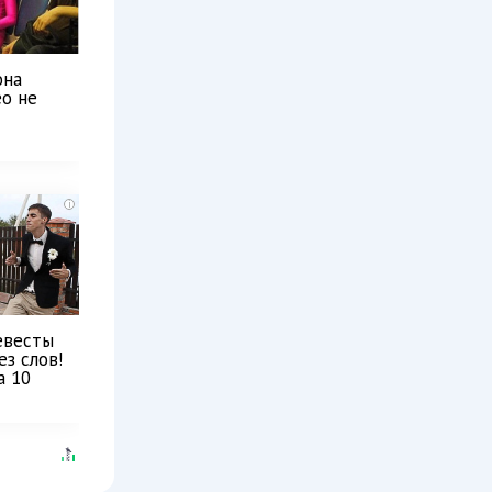
она
ео не
i
евесты
ез слов!
а 10