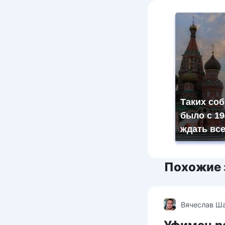
Таких со
было с 19
ждать вс
Похожие 
Вячеслав Ш