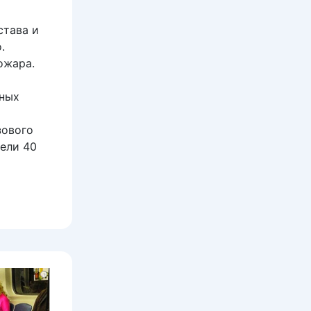
става и
.
ожара.
сных
зового
ели 40
i