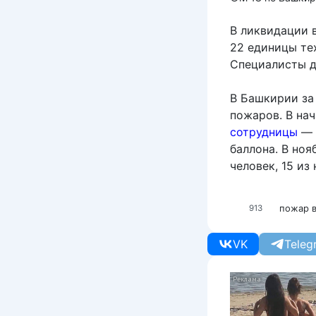
В ликвидации 
22 единицы те
Специалисты д
В Башкирии за
пожаров. В на
сотрудницы
— 
баллона. В ноя
человек, 15 из
пожар в
913
VK
Teleg