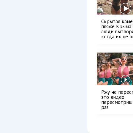
Скрытая каме
пляже Крыма:
люди вытвор
когда их не ви
Ржу не перест
это видео
пересмотриш
раз