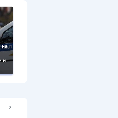
 на
и и
0