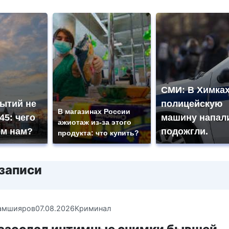
СМИ: В Химках
бытий не
полицейскую
В магазинах России
45: чего
машину напал
ажиотаж из-за этого
ем нам?
подожгли.
продукта: что купить?
записи
амшияров
07.08.2026
Криминал