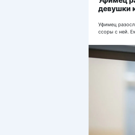
Уфимец р
девушки к
Уфимец разосл
ссоры с ней. Е