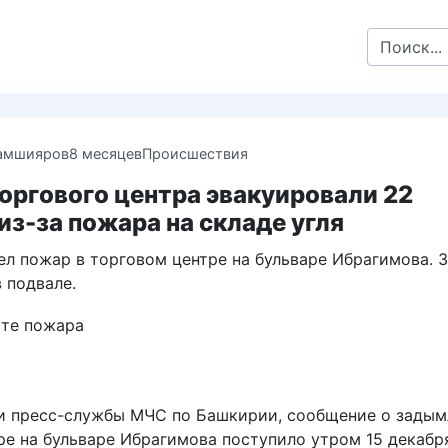
Search
for:
амшияров
8 месяцев
Происшествия
торгового центра эвакуировали 22
из-за пожара на складе угля
ел пожар в торговом центре на бульваре Ибрагимова. 
в подвале.
 пресс-службы МЧС по Башкирии, сообщение о задым
ре на бульваре Ибрагимова поступило утром 15 декабря