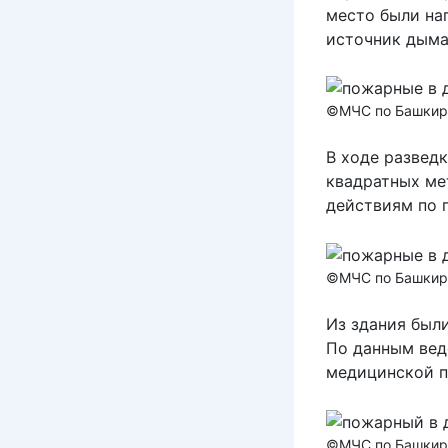
место были на
источник дыма
©МЧС по Башкир
В ходе разведк
квадратных ме
действиям по 
©МЧС по Башкир
Из здания были
По данным вед
медицинской п
©МЧС по Башкир