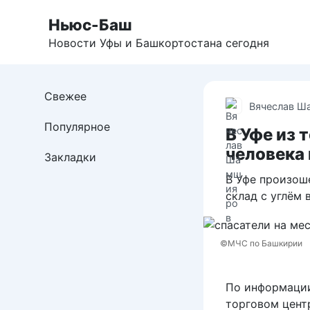
Перейти
Ньюс-Баш
к
контенту
Новости Уфы и Башкортостана сегодня
Свежее
Вячеслав Ш
Популярное
В Уфе из 
человека 
Закладки
В Уфе произош
склад с углём 
©МЧС по Башкирии
По информации
торговом цент