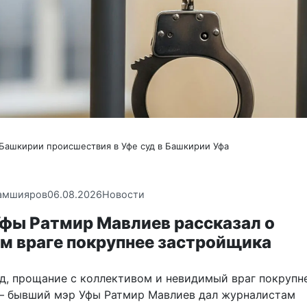
 Башкирии
происшествия в Уфе
суд в Башкирии
Уфа
амшияров
06.08.2026
Новости
Уфы Ратмир Мавлиев рассказал о
м враге покрупнее застройщика
уд, прощание с коллективом и невидимый враг покрупн
 бывший мэр Уфы Ратмир Мавлиев дал журналистам