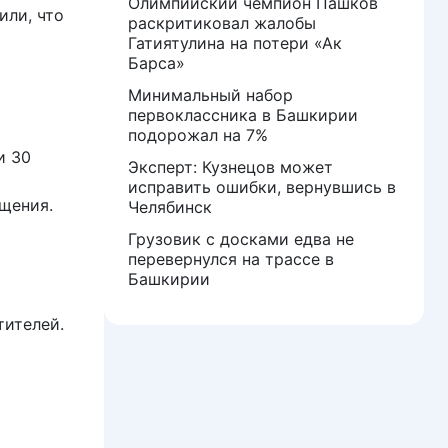
Олимпийский чемпион Пашков
или, что
раскритиковал жалобы
Гатиятулина на потери «Ак
Барса»
Минимальный набор
первоклассника в Башкирии
подорожал на 7%
и 30
Эксперт: Кузнецов может
исправить ошибки, вернувшись в
щения.
Челябинск
Грузовик с досками едва не
перевернулся на трассе в
Башкирии
тителей.