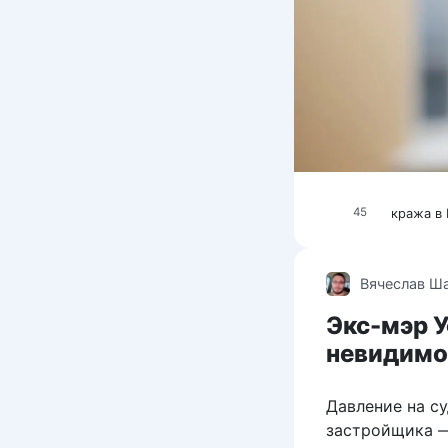
кража в
45
Вячеслав Ш
Экс-мэр 
невидимо
Давление на с
застройщика —