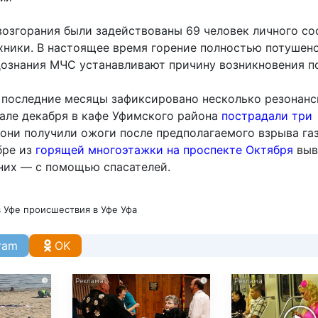
возгорания были задействованы 69 человек личного со
хники. В настоящее время горение полностью потушено
ознания МЧС устанавливают причину возникновения п
 последние месяцы зафиксировано несколько резонан
чале декабря в кафе Уфимского района
пострадали три
они получили ожоги после предполагаемого взрыва га
бре из
горящей многоэтажки на проспекте Октября
выв
 них — с помощью спасателей.
 Уфе
происшествия в Уфе
Уфа
ram
OK
i
i