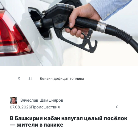
бензин
дефицит топлива
0
34
Вячеслав Шамшияров
07.08.2026
Происшествия
0
В Башкирии кабан напугал целый посёлок
— жители в панике