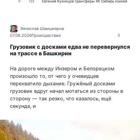
Евгений Кузнецов
трансферы
ХК Сибирь
хоккей
0
123
Вячеслав Шамшияров
07.08.2026
Происшествия
0
Грузовик с досками едва не перевернулся
на трассе в Башкирии
На дороге между Инзером и Белорецком
произошло то, от чего у очевидцев
перехватило дыхание. Гружёный досками
грузовик вдруг начал мотаться из стороны в
сторону — так резко, что казалось, ещё
секунда, и