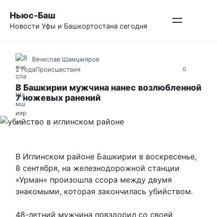
Перейти
Ньюс-Баш
к
Новости Уфы и Башкортостана сегодня
контенту
Вячеслав Шамшияров
2 года
Происшествия
0
В Башкирии мужчина нанес возлюбленной
7 ножевых ранений
В Иглинском районе Башкирии в воскресенье,
8 сентября, на железнодорожной станции
«Урман» произошла ссора между двумя
знакомыми, которая закончилась убийством.
48-летний мужчина повздорил со своей