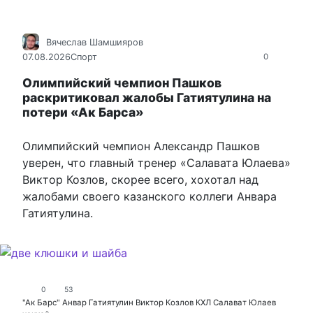
Вячеслав Шамшияров
07.08.2026
Спорт
0
Олимпийский чемпион Пашков
раскритиковал жалобы Гатиятулина на
потери «Ак Барса»
Олимпийский чемпион Александр Пашков
уверен, что главный тренер «Салавата Юлаева»
Виктор Козлов, скорее всего, хохотал над
жалобами своего казанского коллеги Анвара
Гатиятулина.
0
53
"Ак Барс"
Анвар Гатиятулин
Виктор Козлов
КХЛ
Салават Юлаев