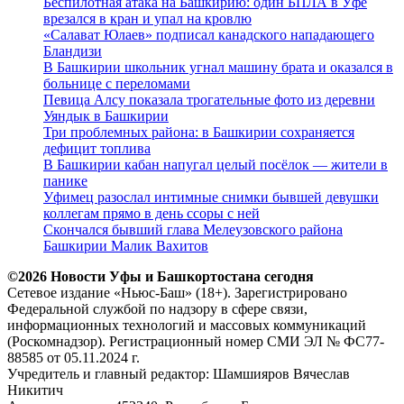
Беспилотная атака на Башкирию: один БПЛА в Уфе
врезался в кран и упал на кровлю
«Салават Юлаев» подписал канадского нападающего
Бландизи
В Башкирии школьник угнал машину брата и оказался в
больнице с переломами
Певица Алсу показала трогательные фото из деревни
Уяндык в Башкирии
Три проблемных района: в Башкирии сохраняется
дефицит топлива
В Башкирии кабан напугал целый посёлок — жители в
панике
Уфимец разослал интимные снимки бывшей девушки
коллегам прямо в день ссоры с ней
Скончался бывший глава Мелеузовского района
Башкирии Малик Вахитов
©2026 Новости Уфы и Башкортостана сегодня
Сетевое издание «Ньюс-Баш» (18+). Зарегистрировано
Федеральной службой по надзору в сфере связи,
информационных технологий и массовых коммуникаций
(Роскомнадзор). Регистрационный номер СМИ ЭЛ № ФС77-
88585 от 05.11.2024 г.
Учредитель и главный редактор: Шамшияров Вячеслав
Никитич