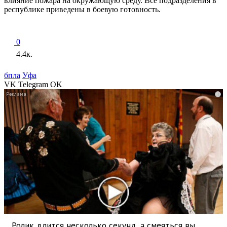
влияние пожара на окружающую среду. Все подразделения в
республике приведены в боевую готовность.
0
4.4к.
бпла
Уфа
VK
Telegram
OK
i
Ролик длится несколько секунд, а смеяться вы