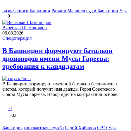
назначения в Башкирии
Ратмир Мавлиев
суд в Башкирии
Уфа
0
Вячеслав Шамшияров
06.08.2026
Спецоперация
В Башкирии формируют батальон
дроноводов имени Мусы Гареева:
требования к кандидатам
В Башкирии формируют именной батальон беспилотных
систем, который получит имя дважды Героя Советского
Союза Мусы Гареева. Набор идёт на контрактной основе.
0
202
Башкирия
контрактная служба
Радий Хабиров
СВО
Уфа