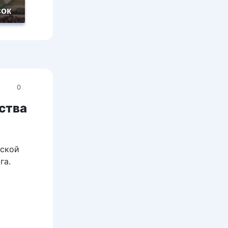
сок
0
ства
рской
га.