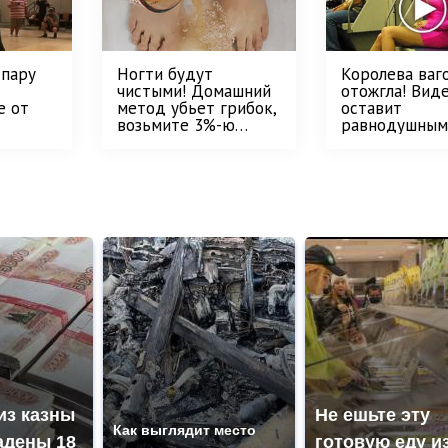
 пару
Ногти будут
Королева ваг
чистыми! Домашний
отожгла! Вид
е от
метод убьет грибок,
оставит
возьмите 3%-ю…
равнодушным
из казны
Не ешьте эту
Как выглядит место
адены 18
готовую еду и