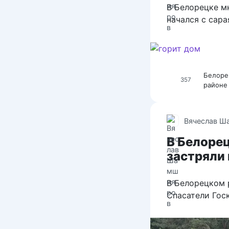
В Белорецке м
начался с сара
Белоре
357
районе
Вячеслав Ш
В Белоре
застряли 
В Белорецком 
Спасатели Гос