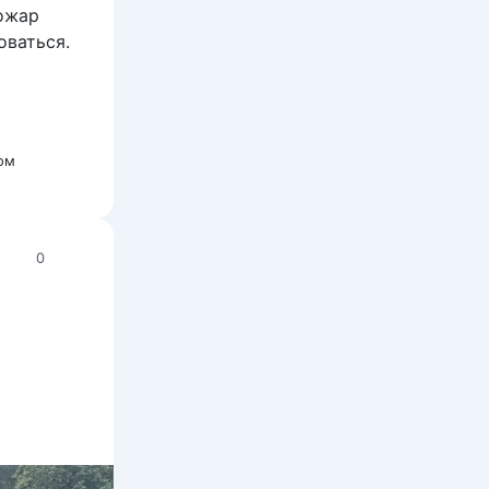
Пожар
оваться.
ом
0