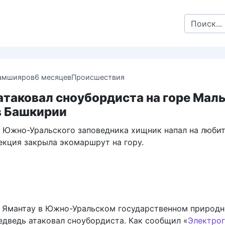
Search
for:
амшияров
6 месяцев
Происшествия
атаковал сноубордиста на горе Мал
в Башкирии
 Южно-Уральского заповедника хищник напал на люби
екция закрыла экомаршрут на гору.
 Ямантау в Южно-Уральском государственном природ
едведь атаковал сноубордиста. Как сообщил «
Электрог