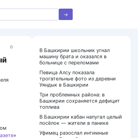
0
В Башкирии школьник угнал
машину брата и оказался в
ый
больнице с переломами
Певица Алсу показала
трогательные фото из деревни
теля
Уяндык в Башкирии
Три проблемных района: в
Башкирии сохраняется дефицит
топлива
В Башкирии кабан напугал целый
посёлок — жители в панике
ном
Уфимец разослал интимные
азете
»