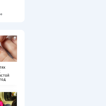
не
i
тях
к
остой
тод
i