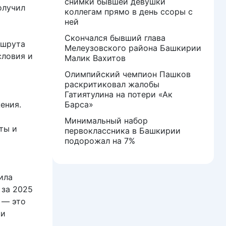
снимки бывшей девушки
олучил
коллегам прямо в день ссоры с
ней
Скончался бывший глава
ршрута
Мелеузовского района Башкирии
словия и
Малик Вахитов
Олимпийский чемпион Пашков
раскритиковал жалобы
Гатиятулина на потери «Ак
ения.
Барса»
Минимальный набор
ты и
первоклассника в Башкирии
подорожал на 7%
ила
 за 2025
 — это
ки