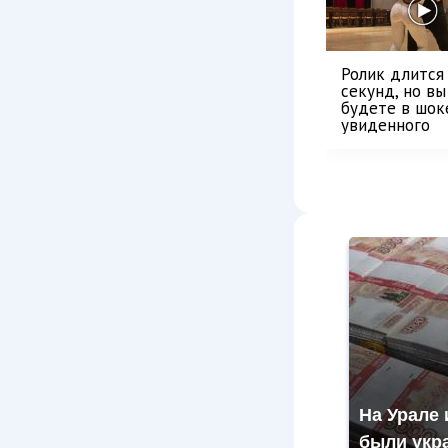
Ролик длится
секунд, но вы
будете в шок
увиденного
На Урале 
были укр