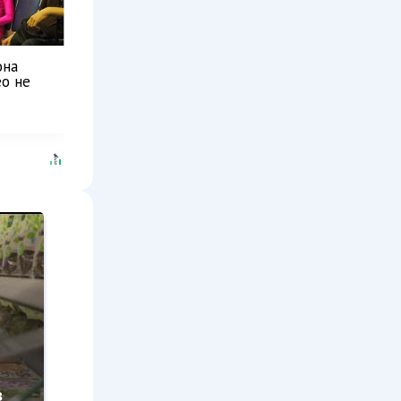
она
ео не
з