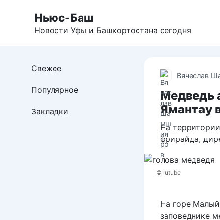
Перейти
Ньюс-Баш
к
контенту
Новости Уфы и Башкортостана сегодня
Свежее
Вячеслав Ш
Популярное
Медведь 
Ямантау 
Закладки
На территории
фрирайда, дир
© rutube
На горе Малый
заповеднике м