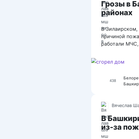
Грозы в 
районах
В Зилаирском,
причиной пожа
работали МЧС, 
Белоре
438
Башкир
Вячеслав Ш
В Башкир
из-за по