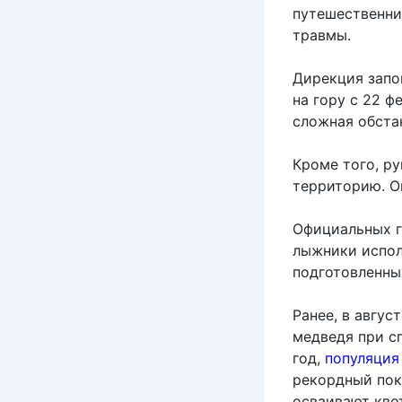
путешественни
травмы.
Дирекция запо
на гору с 22 ф
сложная обста
Кроме того, р
территорию. О
Официальных г
лыжники испол
подготовленны
Ранее, в авгус
медведя при сп
год,
популяция
рекордный пок
осваивают квот