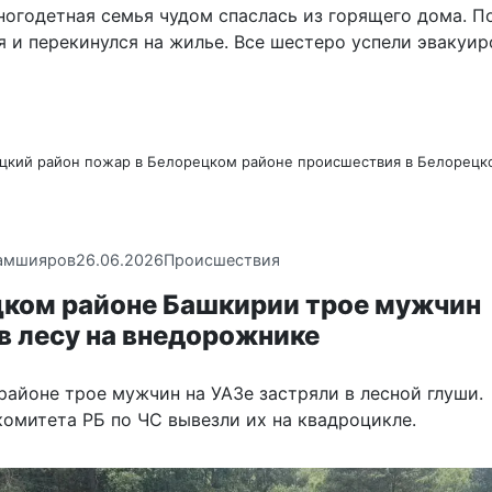
ногодетная семья чудом спаслась из горящего дома. 
я и перекинулся на жилье. Все шестеро успели эвакуир
цкий район
пожар в Белорецком районе
происшествия в Белорецк
амшияров
26.06.2026
Происшествия
цком районе Башкирии трое мужчин
в лесу на внедорожнике
районе трое мужчин на УАЗе застряли в лесной глуши.
комитета РБ по ЧС вывезли их на квадроцикле.