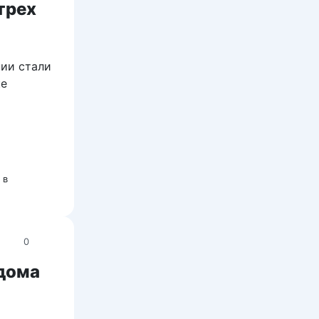
трех
ии стали
ке
 в
0
 дома