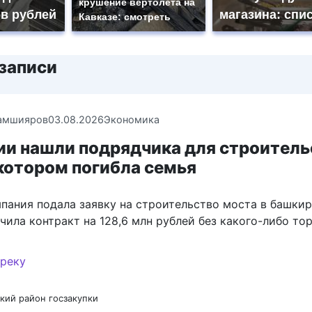
крушение вертолета на
в рублей
магазина: спи
Кавказе: смотреть
записи
амшияров
03.08.2026
Экономика
ии нашли подрядчика для строитель
котором погибла семья
мпания подала заявку на строительство моста в башки
чила контракт на 128,6 млн рублей без какого-либо тор
кий район
госзакупки