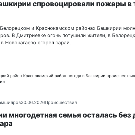
Башкирии спровоцировали пожары в 
 Белорецком и Краснокамском районах Башкирии молн
ров. В Дмитриевке огонь потушили жители, в Белорец
в Новонагаево сгорел сарай.
цкий район
Краснокамский район
погода в Башкирии
происшествия
ии
амшияров
30.06.2026
Происшествия
ии многодетная семья осталась без
жара