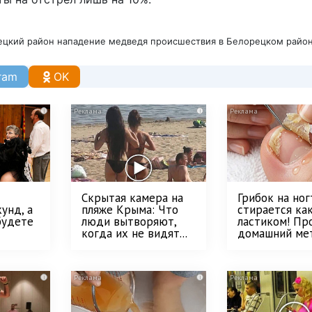
ецкий район
нападение медведя
происшествия в Белорецком райо
ram
OK
i
i
Скрытая камера на
Грибок на ног
унд, а
пляже Крыма: Что
стирается ка
будете
люди вытворяют,
ластиком! Пр
когда их не видят...
домашний ме
i
i