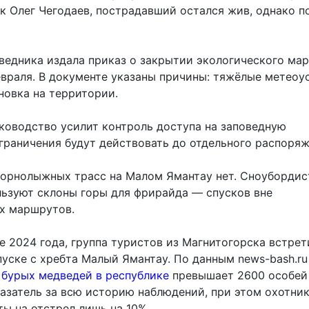
к Олег Чегодаев, пострадавший остался жив, однако п
ведника издала приказ о закрытии экологического ма
евраля. В документе указаны причины: тяжёлые метеоу
новка на территории.
уководство усилит контроль доступа на заповедную
граничения будут действовать до отдельного распоряж
орнолыжных трасс на Малом Ямантау нет. Сноубордис
ьзуют склоны горы для фрирайда — спусков вне
х маршрутов.
те 2024 года, группа туристов из Магнитогорска встрет
уске с хребта Малый Ямантау. По данным news-bash.ru
 бурых медведей в республике
превышает 2600 особей
азатель за всю историю наблюдений, при этом охотни
ы на отстрел лишь на 10%.