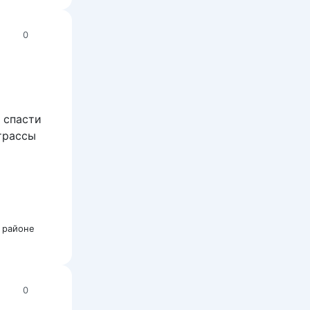
0
 спасти
трассы
 районе
0