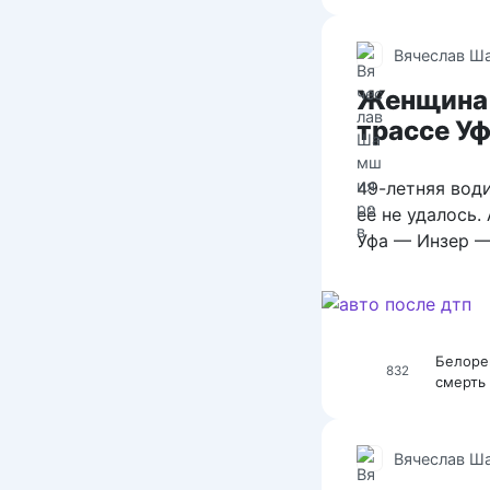
Вячеслав Ш
Женщина 
трассе У
49-летняя вод
её не удалось
Уфа — Инзер —
Белоре
832
смерть
Вячеслав Ш