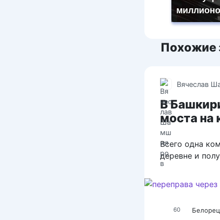
миллионо
Похожие 
Вячеслав Ш
В Башкир
моста на 
Всего одна ко
деревне и полу
Белорец
60