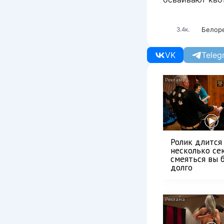
Белор
3.4к.
VK
Teleg
Ролик длится
несколько сек
смеяться вы 
долго