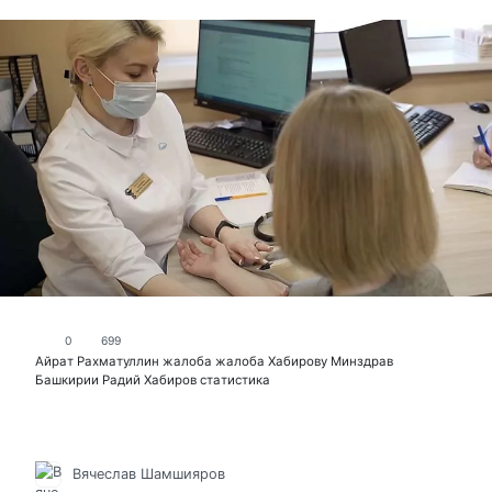
0
699
Айрат Рахматуллин
жалоба
жалоба Хабирову
Минздрав
Башкирии
Радий Хабиров
статистика
Вячеслав Шамшияров