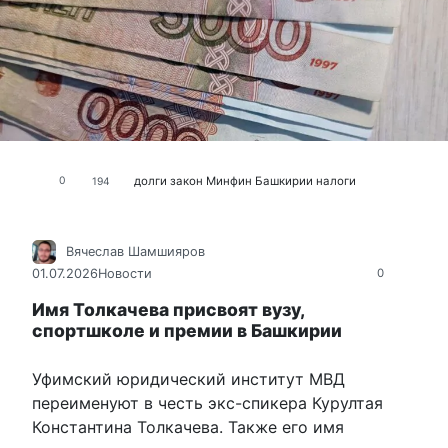
долги
закон
Минфин Башкирии
налоги
0
194
Вячеслав Шамшияров
01.07.2026
Новости
0
Имя Толкачева присвоят вузу,
спортшколе и премии в Башкирии
Уфимский юридический институт МВД
переименуют в честь экс-спикера Курултая
Константина Толкачева. Также его имя