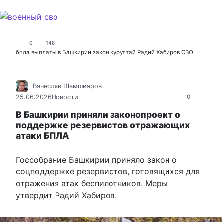
0
148
бпла
выплаты в Башкирии
закон
курултай
Радий Хабиров
СВО
Вячеслав Шамшияров
25.06.2026
Новости
0
В Башкирии приняли законопроект о
поддержке резервистов отражающих
атаки БПЛА
Госсобрание Башкирии приняло закон о
соцподдержке резервистов, готовящихся для
отражения атак беспилотников. Меры
утвердит Радий Хабиров.