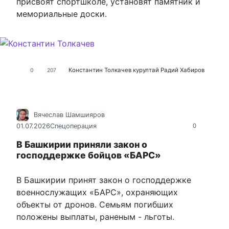
присвоят спортшколе, установят памятник и
мемориальные доски.
Константин Толкачев
курултай
Радий Хабиров
0
207
Вячеслав Шамшияров
01.07.2026
Спецоперация
0
В Башкирии приняли закон о
господдержке бойцов «БАРС»
В Башкирии принят закон о господдержке
военнослужащих «БАРС», охраняющих
объекты от дронов. Семьям погибших
положены выплаты, раненым - льготы.