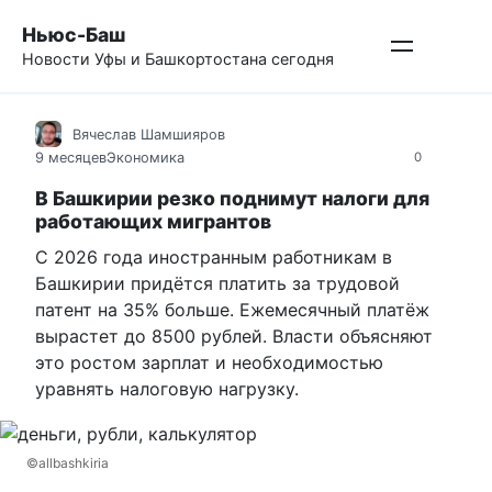
Перейти
Ньюс-Баш
к
Новости Уфы и Башкортостана сегодня
контенту
Вячеслав Шамшияров
9 месяцев
Экономика
0
В Башкирии резко поднимут налоги для
работающих мигрантов
С 2026 года иностранным работникам в
Башкирии придётся платить за трудовой
патент на 35% больше. Ежемесячный платёж
вырастет до 8500 рублей. Власти объясняют
это ростом зарплат и необходимостью
уравнять налоговую нагрузку.
©allbashkiria