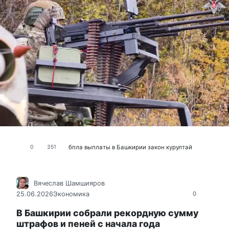
бпла
выплаты в Башкирии
закон
курултай
0
351
Вячеслав Шамшияров
25.06.2026
Экономика
0
В Башкирии собрали рекордную сумму
штрафов и пеней с начала года