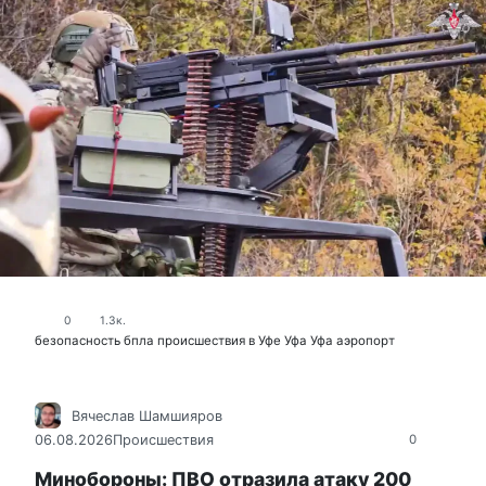
0
1.3к.
безопасность
бпла
происшествия в Уфе
Уфа
Уфа аэропорт
Вячеслав Шамшияров
06.08.2026
Происшествия
0
Минобороны: ПВО отразила атаку 200