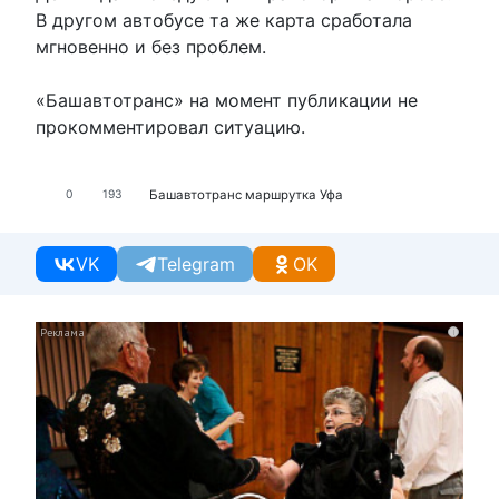
В другом автобусе та же карта сработала
мгновенно и без проблем.
«Башавтотранс» на момент публикации не
прокомментировал ситуацию.
Башавтотранс
маршрутка
Уфа
0
193
VK
Telegram
OK
i