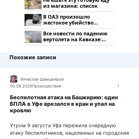
Не ешьте эту готовую еду
из магазина: список
В ОАЭ произошло
жестокое убийство
криптомиллионера
Все новости по падению
вертолета на Кавказе:
читать здесь
Похожие записи
Вячеслав Шамшияров
09.08.2026
Происшествия
1
Беспилотная атака на Башкирию: один
БПЛА в Уфе врезался в кран и упал на
кровлю
Утром 9 августа Уфа пережила очередную
атаку беспилотников, нацеленных на городские