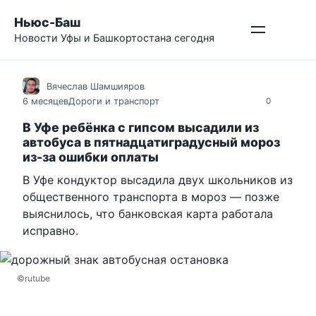
Перейти
Ньюс-Баш
к
Новости Уфы и Башкортостана сегодня
контенту
Вячеслав Шамшияров
6 месяцев
Дороги и транспорт
0
В Уфе ребёнка с гипсом высадили из
автобуса в пятнадцатиградусный мороз
из-за ошибки оплаты
В Уфе кондуктор высадила двух школьников из
общественного транспорта в мороз — позже
выяснилось, что банковская карта работала
исправно.
©rutube