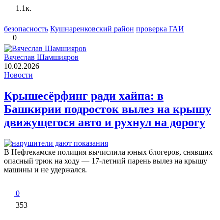
1.1к.
безопасность
Кушнаренковский район
проверка ГАИ
0
Вячеслав Шамшияров
10.02.2026
Новости
Крышесёрфинг ради хайпа: в
Башкирии подросток вылез на крышу
движущегося авто и рухнул на дорогу
В Нефтекамске полиция вычислила юных блогеров, снявших
опасный трюк на ходу — 17-летний парень вылез на крышу
машины и не удержался.
0
353