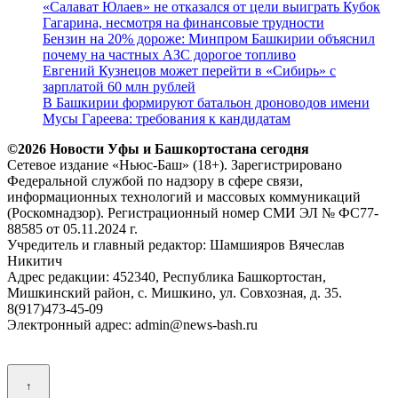
«Салават Юлаев» не отказался от цели выиграть Кубок
Гагарина, несмотря на финансовые трудности
Бензин на 20% дороже: Минпром Башкирии объяснил
почему на частных АЗС дорогое топливо
Евгений Кузнецов может перейти в «Сибирь» с
зарплатой 60 млн рублей
В Башкирии формируют батальон дроноводов имени
Мусы Гареева: требования к кандидатам
©2026 Новости Уфы и Башкортостана сегодня
Сетевое издание «Ньюс-Баш» (18+). Зарегистрировано
Федеральной службой по надзору в сфере связи,
информационных технологий и массовых коммуникаций
(Роскомнадзор). Регистрационный номер СМИ ЭЛ № ФС77-
88585 от 05.11.2024 г.
Учредитель и главный редактор: Шамшияров Вячеслав
Никитич
Адрес редакции: 452340, Республика Башкортостан,
Мишкинский район, с. Мишкино, ул. Совхозная, д. 35.
8(917)473-45-09
Электронный адрес: admin@news-bash.ru