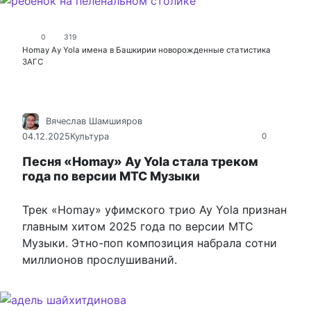
0
319
Homay
Аy Yola
имена в Башкирии
новорожденные
статистика
ЗАГС
Вячеслав Шамшияров
04.12.2025
Культура
0
Песня «Homay» Ay Yola стала треком
года по версии МТС Музыки
Трек «Homay» уфимского трио Ay Yola признан
главным хитом 2025 года по версии МТС
Музыки. Этно-поп композиция набрала сотни
миллионов прослушиваний.