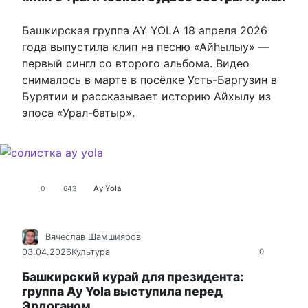
Башкирская группа AY YOLA 18 апреля 2026
года выпустила клип на песню «Айһылыу» —
первый сингл со второго альбома. Видео
снималось в марте в посёлке Усть-Баргузин в
Бурятии и рассказывает историю Айхылу из
эпоса «Урал-батыр».
Аy Yola
0
643
Вячеслав Шамшияров
03.04.2026
Культура
0
Башкирский курай для президента:
группа Ay Yola выступила перед
Эрдоганом