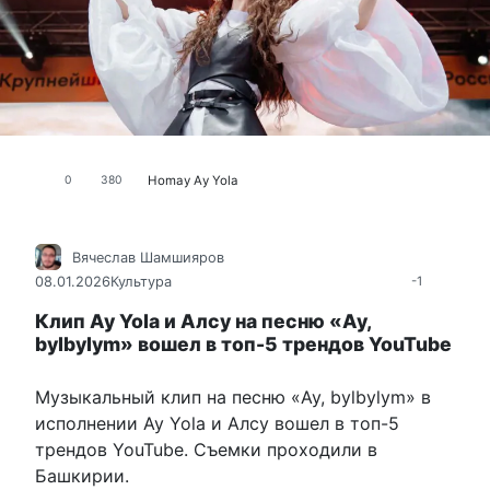
Homay
Аy Yola
0
380
Вячеслав Шамшияров
08.01.2026
Культура
-1
Клип Ay Yola и Алсу на песню «Ay,
bylbylym» вошел в топ-5 трендов YouTube
Музыкальный клип на песню «Ay, bylbylym» в
исполнении Ay Yola и Алсу вошел в топ-5
трендов YouTube. Съемки проходили в
Башкирии.