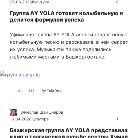
26.06.2026
Культура
0
Группа AY YOLA готовит колыбельную и
делится формулой успеха
Уфимская группа AY YOLA анонсировала новую
колыбельную песню и рассказала, в чём секрет
их успеха. Музыканты также поделились
любимыми местами в Башкортостане.
Аy Yola
Уфа
0
232
Вячеслав Шамшияров
19.04.2026
Культура
1
Башкирская группа AY YOLA представила
клип о трагической судьбе сестры Хумай