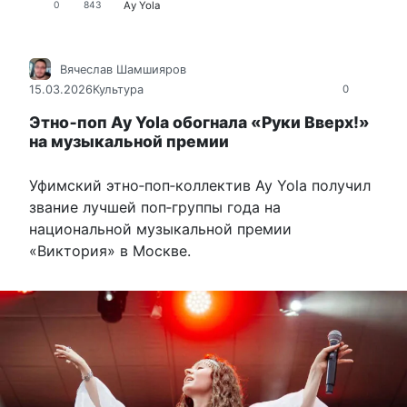
Аy Yola
0
843
Вячеслав Шамшияров
15.03.2026
Культура
0
Этно‑поп Ay Yola обогнала «Руки Вверх!»
на музыкальной премии
Уфимский этно‑поп‑коллектив Ay Yola получил
звание лучшей поп‑группы года на
национальной музыкальной премии
«Виктория» в Москве.