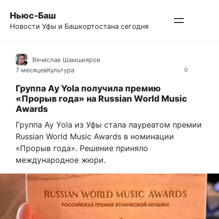
Перейти
Ньюс-Баш
к
Новости Уфы и Башкортостана сегодня
контенту
Вячеслав Шамшияров
7 месяцев
Культура
0
Группа Ay Yola получила премию
«Прорыв года» на Russian World Music
Awards
Группа Ay Yola из Уфы стала лауреатом премии
Russian World Music Awards в номинации
«Прорыв года». Решение приняло
международное жюри.