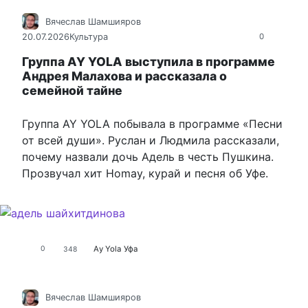
Вячеслав Шамшияров
20.07.2026
Культура
0
Группа AY YOLA выступила в программе
Андрея Малахова и рассказала о
семейной тайне
Группа AY YOLA побывала в программе «Песни
от всей души». Руслан и Людмила рассказали,
почему назвали дочь Адель в честь Пушкина.
Прозвучал хит Homay, курай и песня об Уфе.
Аy Yola
Уфа
0
348
Вячеслав Шамшияров