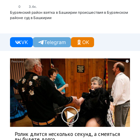
0
3.4к.
Бурзянский район
взятка в Башкирии
происшествия в Бурзянском
районе
суд в Башкирии
VK
Telegram
OK
i
Ролик длится несколько секунд, а смеяться
вы будете долго