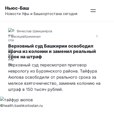
Перейти
Ньюс-Баш
к
Новости Уфы и Башкортостана сегодня
контенту
Вячеслав Шамшияров
7 месяцев
Криминал
1
Верховный суд Башкирии освободил
врача из колонии и заменил реальный
срок на штраф
Верховный суд пересмотрел приговор
неврологу из Бурзянского района. Тайфура
Аюпова освободили от реального срока за
мелкое взяточничество, заменив колонию на
штраф в 150 тысяч рублей.
©health.bashkortostan.ru