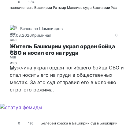
0
1.8к.
назначения в Башкирии
Ратмир Мавлиев
суд в Башкирии
Уфа
Вячеслав Шамшияров
06.08.2026
Криминал
0
Житель Башкирии украл орден бойца
СВО и носил его на груди
Мужчина украл орден погибшего бойца СВО и
стал носить его на груди в общественных
местах. За это суд отправил его в колонию
строгого режима.
Белебей
кража в Башкирии
суд в Башкирии
0
195