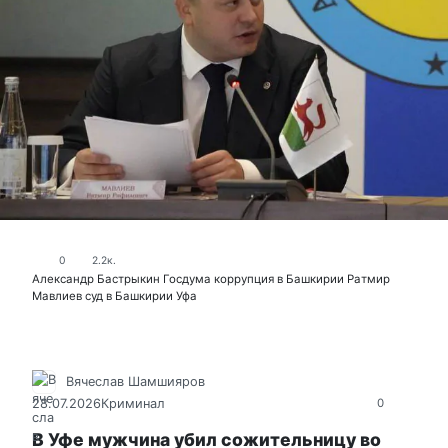
0
2.2к.
Александр Бастрыкин
Госдума
коррупция в Башкирии
Ратмир
Мавлиев
суд в Башкирии
Уфа
Вячеслав Шамшияров
28.07.2026
Криминал
0
В Уфе мужчина убил сожительницу во