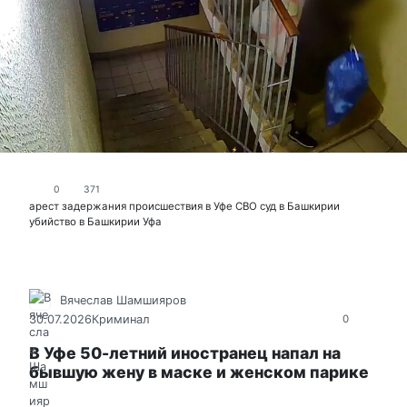
0
371
арест
задержания
происшествия в Уфе
СВО
суд в Башкирии
убийство в Башкирии
Уфа
Вячеслав Шамшияров
30.07.2026
Криминал
0
В Уфе 50-летний иностранец напал на
бывшую жену в маске и женском парике