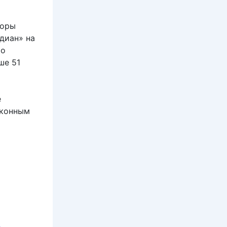
воры
диан» на
 о
ше 51
е
аконным