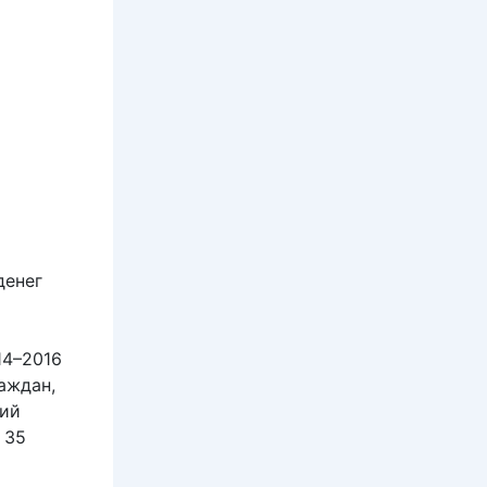
денег
14–2016
аждан,
вий
 35