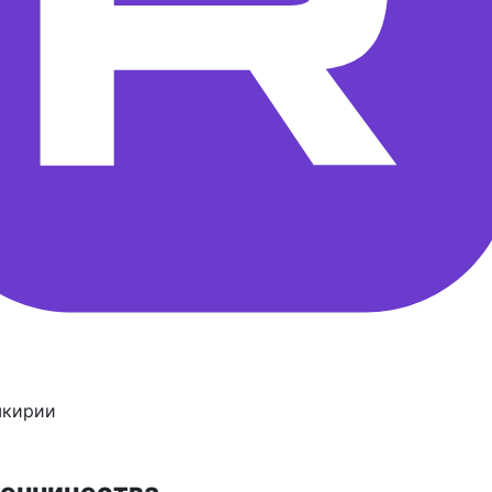
шкирии
енничества