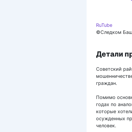
RuTube
©Следком Ба
Детали п
Советский рай
мошенничестве
граждан.
Помимо основно
годах по анало
которые хотел
осужденных пр
человек.