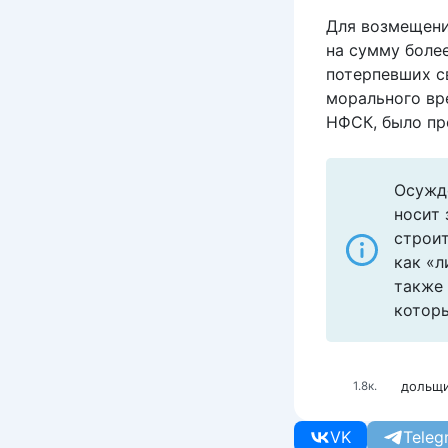
Для возмещени
на сумму более
потерпевших с
морального вре
НФСК, было пр
Осужд
носит
строит
как «л
также 
которы
дольщ
1.8к.
VK
Teleg