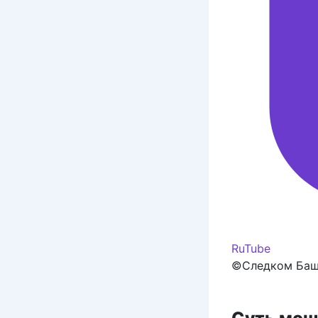
RuTube
©Следком Ба
Суть мош