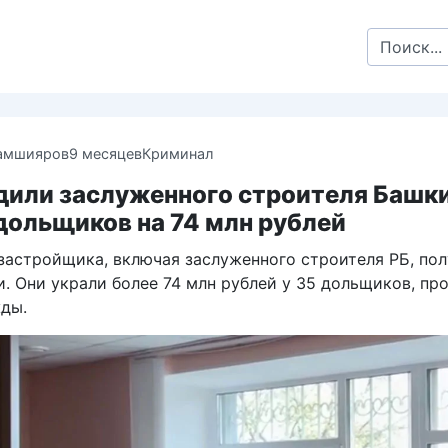
Search
for:
амшияров
9 месяцев
Криминал
удили заслуженного строителя Башк
дольщиков на 74 млн рублей
застройщика, включая заслуженного строителя РБ, пол
и. Они украли более 74 млн рублей у 35 дольщиков, пр
ды.