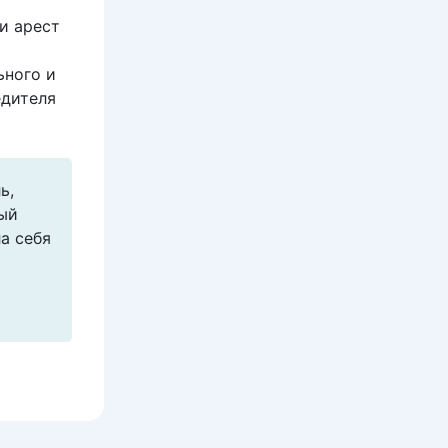
и арест
ьного и
едителя
ь,
ый
а себя