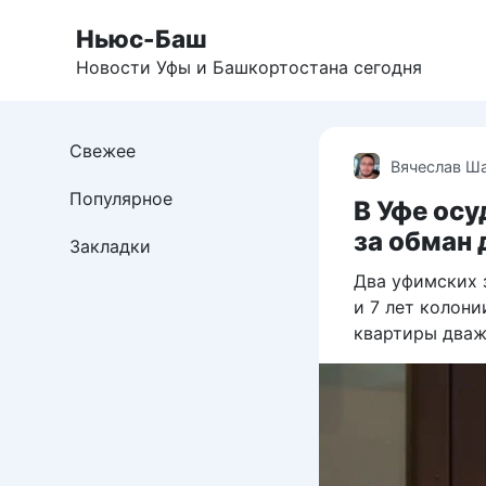
Перейти
Ньюс-Баш
к
контенту
Новости Уфы и Башкортостана сегодня
Свежее
Вячеслав Ш
Популярное
В Уфе ос
за обман 
Закладки
Два уфимских 
и 7 лет колони
квартиры дваж