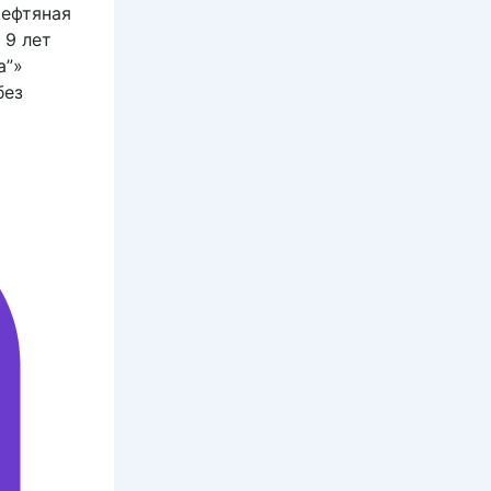
Нефтяная
 9 лет
а”»
без