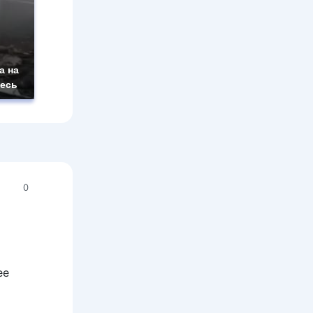
а на
десь
0
ее