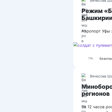
Вячеслав Ш
Режим «Б
Башкирии
Аэропорт Уфы 
безопа
1.1к.
Вячеслав Ш
Миноборо
регионов
За 12 часов р