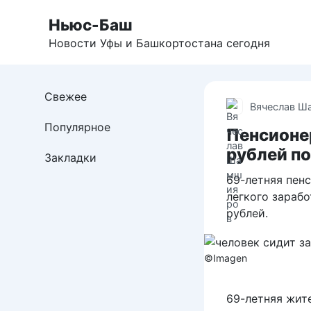
Перейти
Ньюс-Баш
к
контенту
Новости Уфы и Башкортостана сегодня
Свежее
Вячеслав Ш
Популярное
Пенсионе
рублей п
Закладки
69-летняя пен
легкого зарабо
рублей.
©Imagen
69-летняя жит