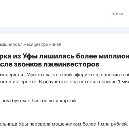
Search
for:
амшияров
7 месяцев
Криминал
рка из Уфы лишилась более миллио
осле звонков лжеинвесторов
сионерка из Уфы стала жертвой аферистов, поверив в 
тка в интернете. В результате она потеряла свыше 1 м
ельница Уфы перевела мошенникам более 1 млн рублей.