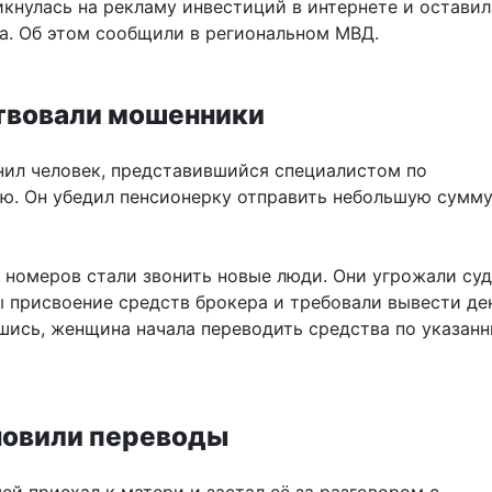
кнулась на рекламу инвестиций в интернете и оставил
а. Об этом сообщили в региональном МВД.
твовали мошенники
нил человек, представившийся специалистом по
ю. Он убедил пенсионерку отправить небольшую сумму
х номеров стали звонить новые люди. Они угрожали су
ы присвоение средств брокера и требовали вывести де
вшись, женщина начала переводить средства по указан
новили переводы
й приехал к матери и застал её за разговором с