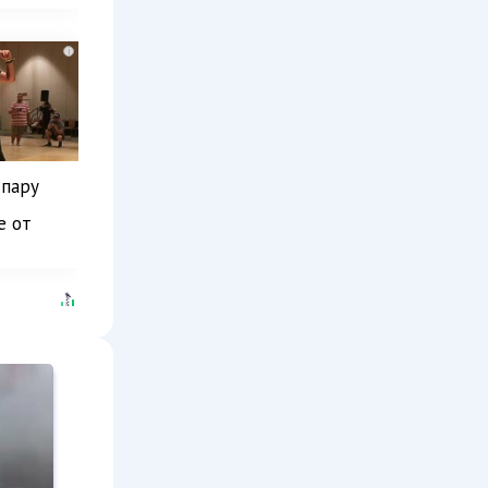
i
 пару
е от