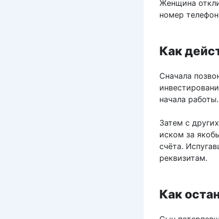
Женщина откли
номер телефон
Как дейс
Сначала позво
инвестировани
начала работы.
Затем с други
иском за якоб
счёта. Испуга
реквизитам.
Как оста
Сын потерпевше