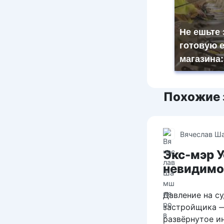
Не ешьте 
готовую е
магазина:
Похожие 
Вячеслав Ш
Экс-мэр 
невидимо
Давление на с
застройщика —
развёрнутое и