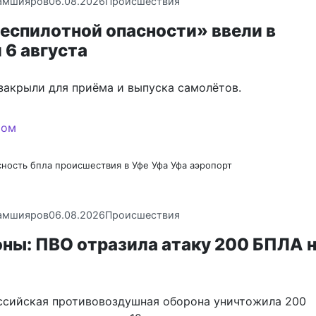
амшияров
06.08.2026
Происшествия
еспилотной опасности» ввели в
 6 августа
закрыли для приёма и выпуска самолётов.
сность
бпла
происшествия в Уфе
Уфа
Уфа аэропорт
амшияров
06.08.2026
Происшествия
ны: ПВО отразила атаку 200 БПЛА н
оссийская противовоздушная оборона уничтожила 200