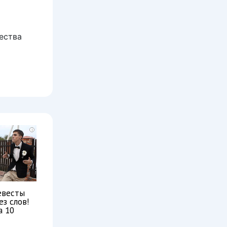
ества
i
евесты
ез слов!
а 10