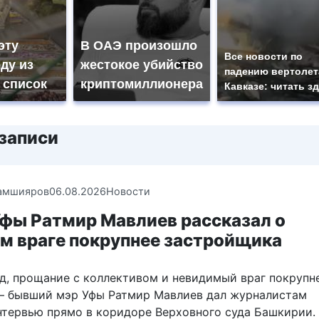
эту
В ОАЭ произошло
Все новости по
ду из
жестокое убийство
падению вертолет
 список
криптомиллионера
Кавказе: читать з
записи
амшияров
06.08.2026
Новости
Уфы Ратмир Мавлиев рассказал о
м враге покрупнее застройщика
уд, прощание с коллективом и невидимый враг покрупн
 бывший мэр Уфы Ратмир Мавлиев дал журналистам
нтервью прямо в коридоре Верховного суда Башкирии.