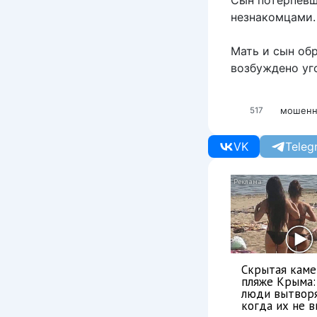
незнакомцами.
Мать и сын об
возбуждено уг
мошенн
517
VK
Teleg
Скрытая каме
пляже Крыма:
люди вытвор
когда их не ви