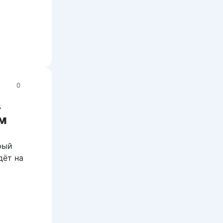
0
в
ам
рый
дёт на