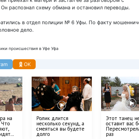
 Он распознал схему обмана и остановил переводы.
ратились в отдел полиции № 6 Уфы. По факту мошеннич
оловное дело.
ики
происшествия в Уфе
Уфа
ram
OK
i
i
ра на
Ролик длится
Этот танец н
 Что
несколько секунд, а
оставит вас б
яют,
смеяться вы будете
Пересмотрел
дят...
долго
раз