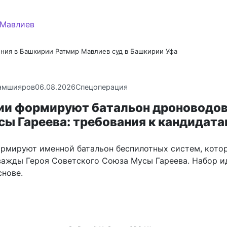
ения в Башкирии
Ратмир Мавлиев
суд в Башкирии
Уфа
амшияров
06.08.2026
Спецоперация
ии формируют батальон дроноводо
сы Гареева: требования к кандидат
рмируют именной батальон беспилотных систем, кото
важды Героя Советского Союза Мусы Гареева. Набор и
снове.