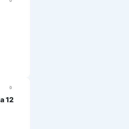
0
0
а 12