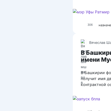
назнач
306
Вячеслав Ш
В Башкир
имени Му
В Башкирии фо
получит имя д
контрактной о