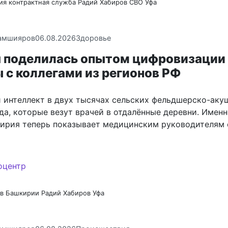
ия
контрактная служба
Радий Хабиров
СВО
Уфа
амшияров
06.08.2026
Здоровье
 поделилась опытом цифровизации
 с коллегами из регионов РФ
 интеллект в двух тысячах сельских фельдшерско-аку
да, которые везут врачей в отдалённые деревни. Именн
ирия теперь показывает медицинским руководителям 
в Башкирии
Радий Хабиров
Уфа