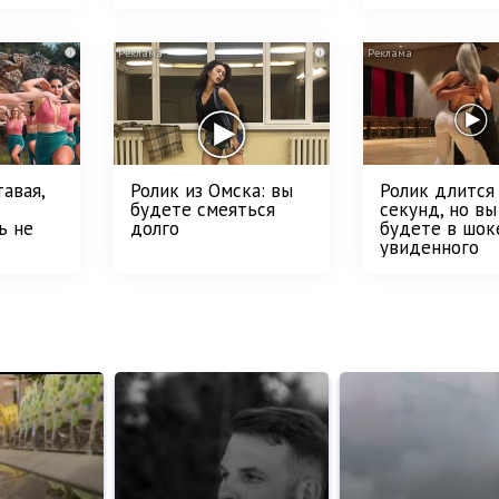
i
i
авая,
Ролик из Омска: вы
Ролик длится
будете смеяться
секунд, но вы
ь не
долго
будете в шок
увиденного