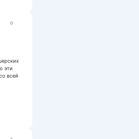
0
шерских
о эти
со всей