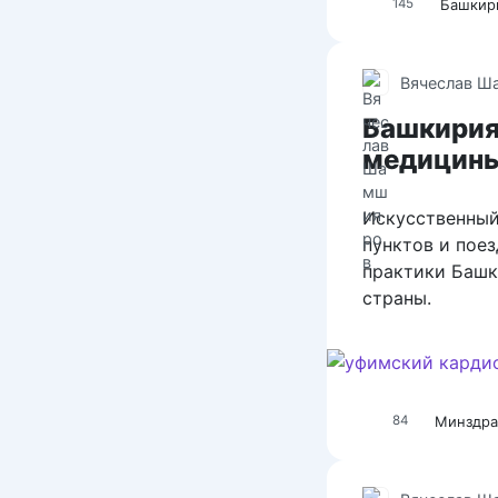
Башкир
145
Вячеслав Ш
Башкирия
медицины
Искусственный
пунктов и поез
практики Башк
страны.
Минздра
84